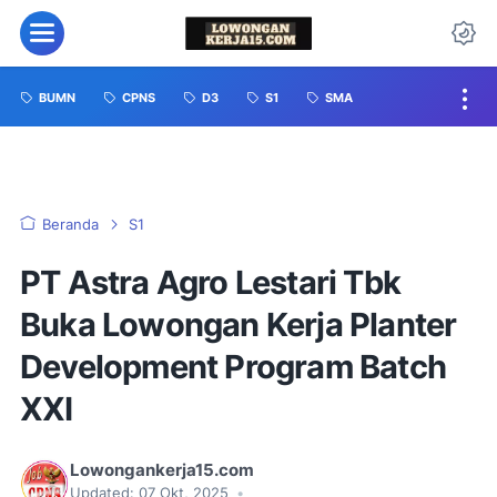
BUMN
CPNS
D3
S1
SMA
Beranda
S1
PT Astra Agro Lestari Tbk
Buka Lowongan Kerja Planter
Development Program Batch
XXI
Lowongankerja15.com
Updated:
07 Okt, 2025
•