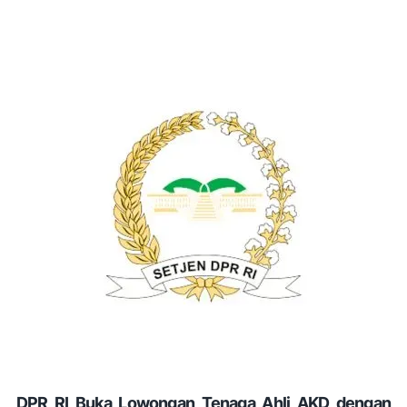
DPR RI Buka Lowongan Tenaga Ahli AKD dengan