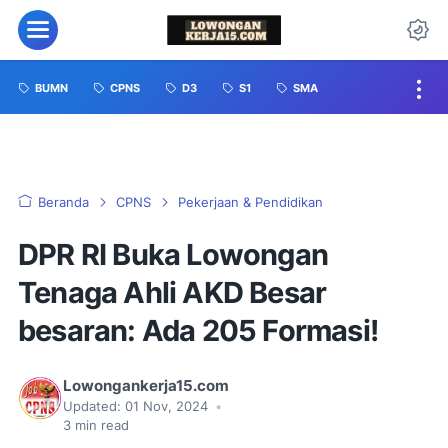
BUMN
CPNS
D3
S1
SMA
Beranda
CPNS
Pekerjaan & Pendidikan
DPR RI Buka Lowongan
Tenaga Ahli AKD Besar
besaran: Ada 205 Formasi!
Lowongankerja15.com
Updated:
01 Nov, 2024
•
3
min read