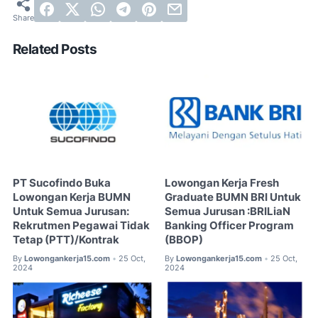
Related Posts
PT Sucofindo Buka
Lowongan Kerja Fresh
Lowongan Kerja BUMN
Graduate BUMN BRI Untuk
Untuk Semua Jurusan:
Semua Jurusan :BRILiaN
Rekrutmen Pegawai Tidak
Banking Officer Program
Tetap (PTT)/Kontrak
(BBOP)
By
Lowongankerja15.com
25 Oct,
By
Lowongankerja15.com
25 Oct,
•
•
2024
2024