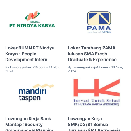
Loker BUMN PT Nindya
Loker Tambang PAMA
Karya - People
lulusan SMA Fresh
Development Intern
Graduate & Experience
By
Lowongankerja15.com
14 Nov,
By
Lowongankerja15.com
16 Nov,
•
•
2024
2024
Lowongan Kerja Bank
Lowongan Kerja
Mantap : Security
SMK/D3/S1 Semua
Governance & Planning
Jurusan di PT Petronesia