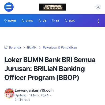
BUMN
CPNS
D3
S1
SMA
Beranda
BUMN
Pekerjaan & Pendidikan
Loker BUMN Bank BRI Semua
Jurusan: BRILiaN Banking
Officer Program (BBOP)
Lowongankerja15.com
Updated:
11 Nov, 2024
•
3
min read