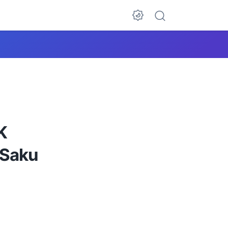
K
 Saku