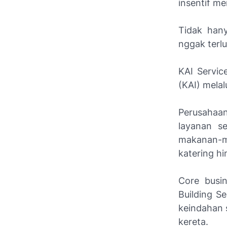
insentif me
Tidak hany
nggak terl
KAI Servic
(KAI) mela
Perusahaa
layanan s
makanan-mi
katering h
Core busi
Building S
keindahan 
kereta.