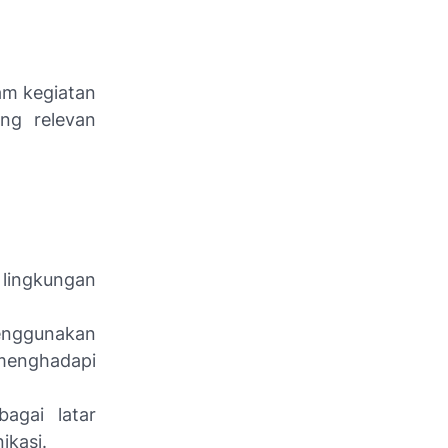
am kegiatan
ng relevan
 lingkungan
enggunakan
menghadapi
agai latar
kasi.