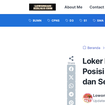
About Me
Contact
BUMN
CPNS
D3
S1
SMA
Beranda
Loker
Posis
dan Se
Lowon
Update