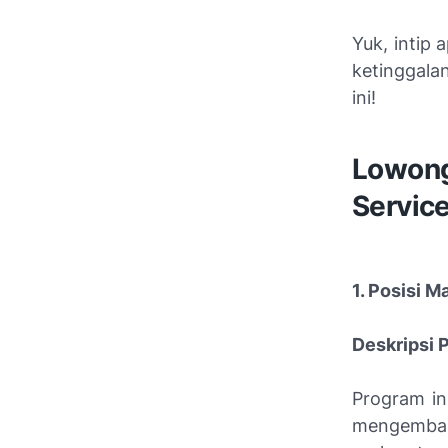
Yuk, intip
ketinggala
ini!
Lowong
Servic
1. Posisi 
Deskripsi 
Program in
mengemban