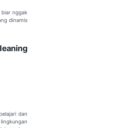
 biar nggak
ang dinamis
leaning
elajari dan
ingkungan