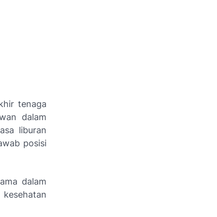
khir tenaga
lawan dalam
asa liburan
awab posisi
utama dalam
a kesehatan