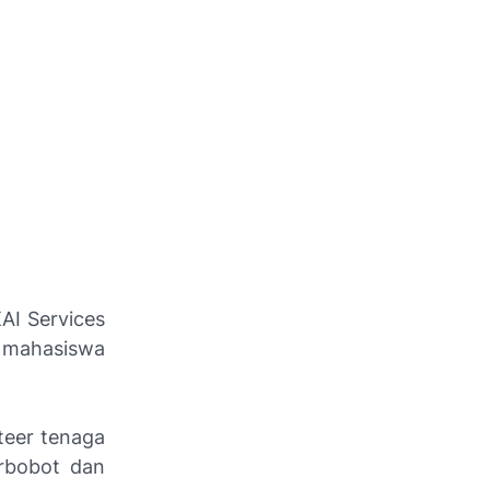
KAI Services
 mahasiswa
teer tenaga
erbobot dan