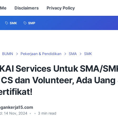
 Me
Disclaimers
Privacy Policy
SMK
SMP
BUMN
Pekerjaan & Pendidikan
SMA
SMK
 KAI Services Untuk SMA/SM
i CS dan Volunteer, Ada Uang
rtifikat!
gankerja15.com
d:
14 Nov, 2024
•
•
3
min read