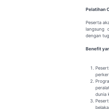
Pelatihan 
Peserta ak
langsung 
dengan tug
Benefit ya
Peser
perker
Progr
peral
dunia 
Peser
belak