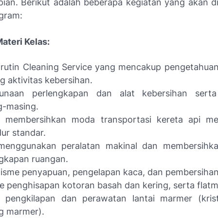
pian. Berikut adalah beberapa kegiatan yang akan d
gram:
ateri Kelas:
 rutin Cleaning Service yang mencakup pengetahu
g aktivitas kebersihan.
unaan perlengkapan dan alat kebersihan serta
g-masing.
k membersihkan moda transportasi kereta api m
ur standar.
menggunakan peralatan makinal dan membersihka
gkapan ruangan.
sme penyapuan, pengelapan kaca, dan pembersihan 
 penghisapan kotoran basah dan kering, serta flat
k pengkilapan dan perawatan lantai marmer (krist
ng marmer).