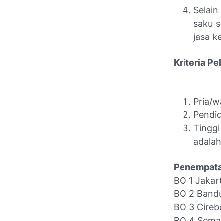
Selai
saku s
jasa k
Kriteria P
Pria/w
Pendid
Tingg
adalah
Penempata
BO 1 Jakar
BO 2 Band
BO 3 Cireb
BO 4 Sema