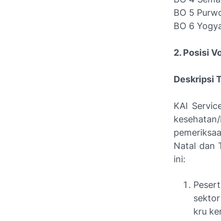
BO 5 Purw
BO 6 Yogy
2. Posisi 
Deskripsi 
KAI Servic
kesehatan/
pemeriksaa
Natal dan 
ini:
Pesert
sekto
kru ke