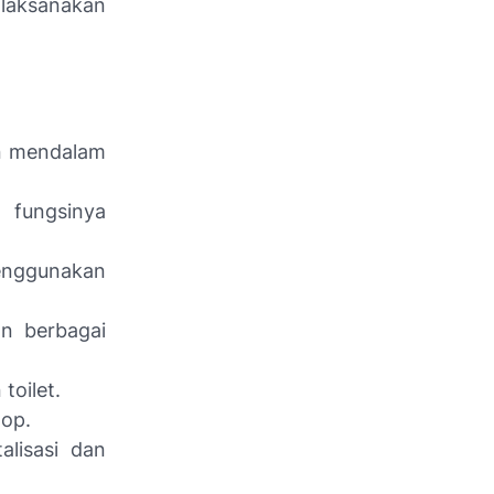
ilaksanakan
an mendalam
 fungsinya
enggunakan
n berbagai
toilet.
mop.
alisasi dan