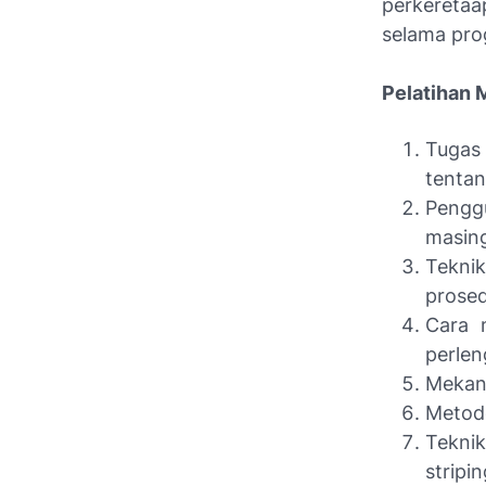
perkeretaa
selama pro
Pelatihan M
Tugas
tentan
Pengg
masin
Tekni
prosed
Cara 
perlen
Mekani
Metode
Tekni
stripi