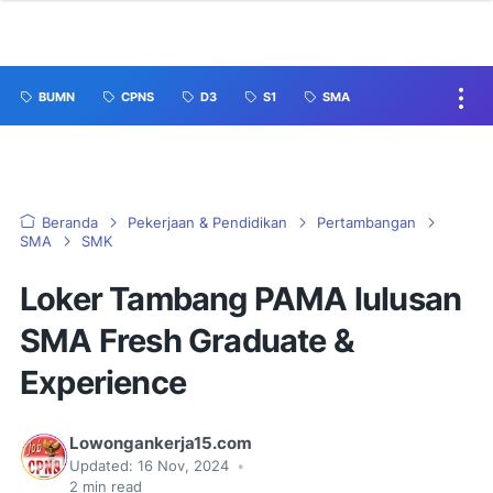
BUMN
CPNS
D3
S1
SMA
Beranda
Pekerjaan & Pendidikan
Pertambangan
SMA
SMK
Loker Tambang PAMA lulusan
SMA Fresh Graduate &
Experience
Lowongankerja15.com
Updated:
16 Nov, 2024
•
2
min read