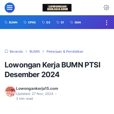
BUMN
CPNS
D3
S1
SMA
Beranda
BUMN
Pekerjaan & Pendidikan
Lowongan Kerja BUMN PTSI
Desember 2024
Lowongankerja15.com
Updated:
27 Nov, 2024
•
3
min read