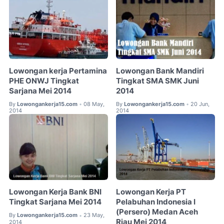
Lowongan kerja Pertamina
Lowongan Bank Mandiri
PHE ONWJ Tingkat
Tingkat SMA SMK Juni
Sarjana Mei 2014
2014
By
Lowongankerja15.com
08 May,
By
Lowongankerja15.com
20 Jun,
•
•
2014
2014
Lowongan Kerja Bank BNI
Lowongan Kerja PT
Tingkat Sarjana Mei 2014
Pelabuhan Indonesia I
(Persero) Medan Aceh
By
Lowongankerja15.com
23 May,
•
Riau Mei 2014
2014