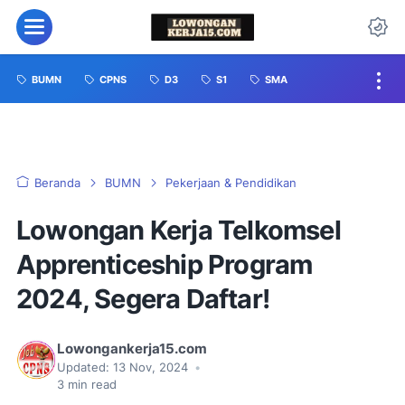
BUMN
CPNS
D3
S1
SMA
Beranda
BUMN
Pekerjaan & Pendidikan
Lowongan Kerja Telkomsel
Apprenticeship Program
2024, Segera Daftar!
Lowongankerja15.com
Updated:
13 Nov, 2024
•
3
min read