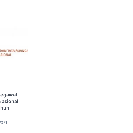
Pegawai
asional
ahun
2021