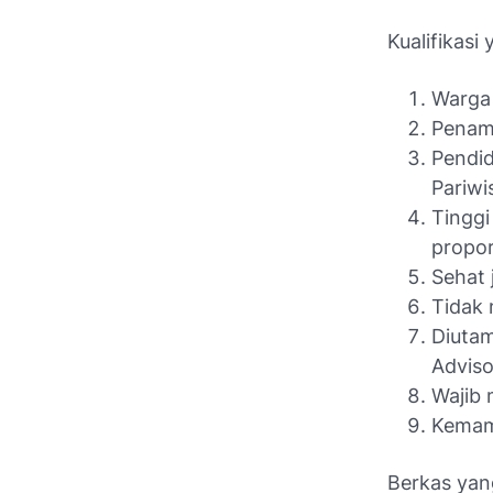
Kualifikasi
Warga 
Penamp
Pendi
Pariwi
Tingg
propor
Sehat 
Tidak 
Diutam
Adviso
Wajib 
Kemamp
Berkas yan