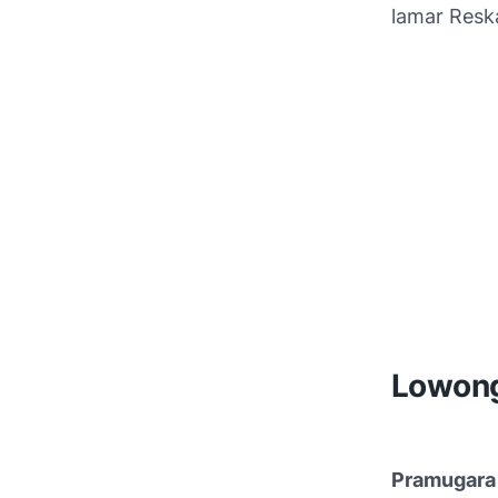
lamar Reska
Lowong
Pramugara