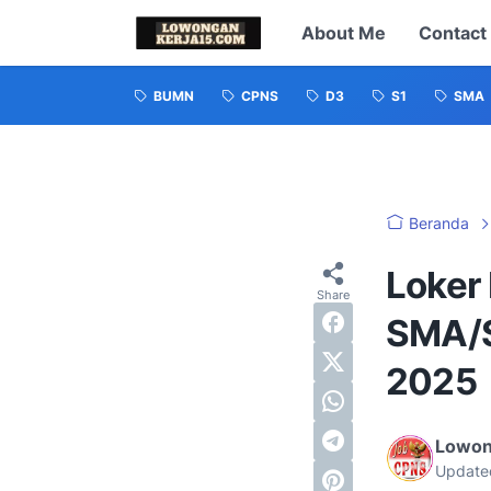
About Me
Contact
BUMN
CPNS
D3
S1
SMA
Beranda
Loker
SMA/S
2025
Lowon
Update