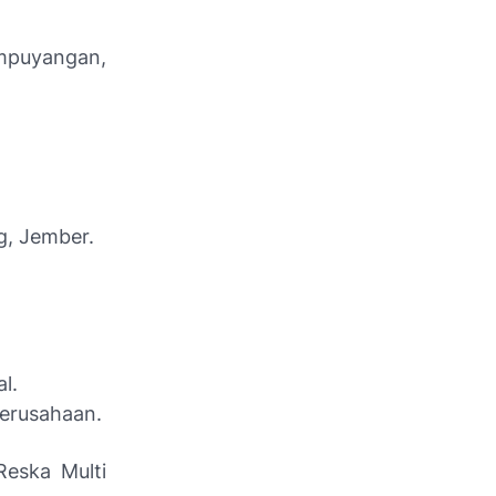
empuyangan,
g, Jember.
l.
perusahaan.
Reska Multi