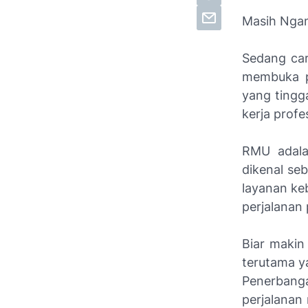
Masih Ngan
Sedang ca
membuka p
yang tingg
kerja profe
RMU adala
dikenal seb
layanan keb
perjalanan 
Biar makin
terutama y
Penerbanga
perjalanan