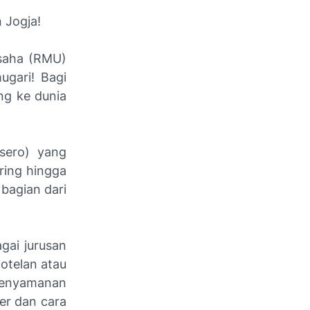
 Jogja!
saha (RMU)
gari! Bagi
ng ke dunia
sero) yang
ering hingga
 bagian dari
gai jurusan
otelan atau
 kenyamanan
er dan cara