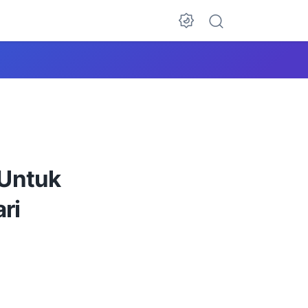
 Untuk
ri