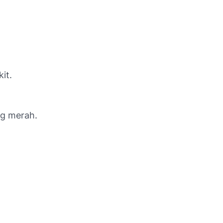
it.
ng merah.