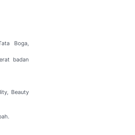
Tata Boga,
erat badan
ity, Beauty
bah.