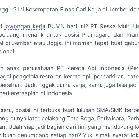
ggur? Ini Kesempatan Emas Cari Kerja di Jember dan
ri
lowongan kerja
BUMN hari ini? PT Reska Multi U
eluang menarik untuk posisi Pramugara dan Pramu
al di Jember atau Jogja, ini momen tepat buat gabu
sional.
h anak perusahaan PT Kereta Api Indonesia (Per
agai pengelola restoran kereta api, perparkiran, cat
ersihan. Jadi, nggak cuma kerja, kamu juga bisa jadi
perkeretaapian di Indonesia.
 seru, posisi ini terbuka buat lulusan SMA/SMK berba
ang punya latar belakang Tata Boga, Pariwisata, Perh
n. Udah siap jadi bagian dari tim yang mendukung
 ribuan penumpang setiap hari? Yuk, simak syarat lok