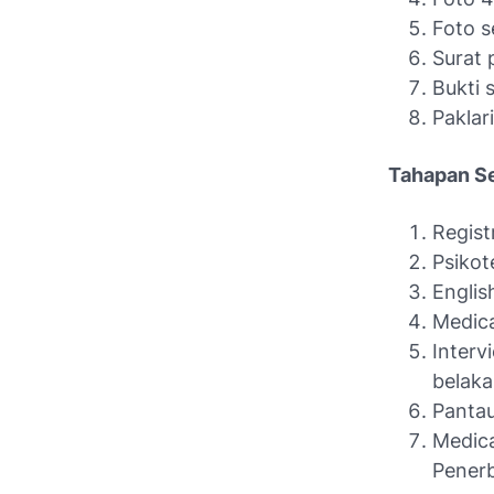
Foto s
Surat 
Bukti 
Paklar
Tahapan Se
Regist
Psikot
Englis
Medica
Inter
belaka
Pantau
Medic
Pener