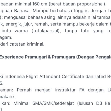
 badan minimal 160 cm (berat badan proporsional).
puan Bahasa: Mampu berbahasa Inggris dengan bai
n); menguasai bahasa asing lainnya adalah nilai tamba
k, energik, jujur, ramah, serta mampu bekerja dalam 
 buta warna (total/parsial), tanpa tato yang te
ragam.
dari catatan kriminal.
i Experience Pramugari & Pramugara (Dengan Penga
ki Indonesia Flight Attendant Certificate dan rated
S.
laman: Pernah menjadi instruktur FA dengan L
makan).
dikan: Minimal SMA/SMK/sederajat (lulusan D3 ke
).