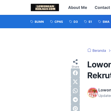
About Me
Contact
BUMN
CPNS
D3
S1
SMA
Beranda
Lowon
Rekru
Lowon
Update