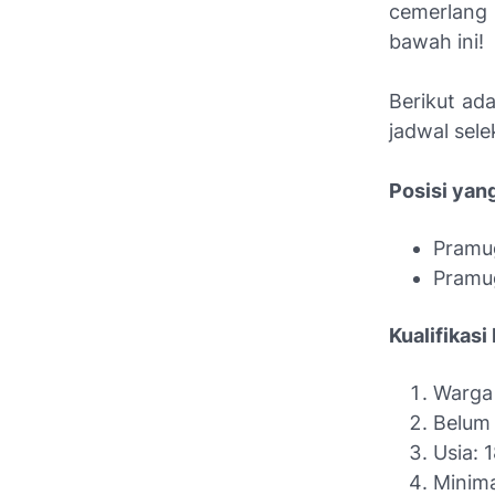
cemerlang
bawah ini!
Berikut ada
jadwal sele
Posisi yan
Pramug
Pramug
Kualifikasi
Warga 
Belum
Usia: 
Minima