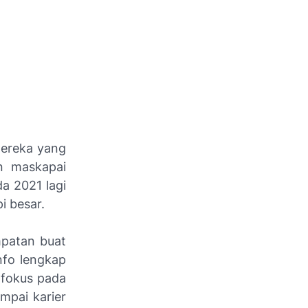
mereka yang
n maskapai
a 2021 lagi
i besar.
mpatan buat
nfo lengkap
 fokus pada
ampai karier