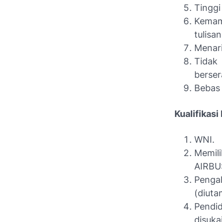
Tinggi
Kemam
tulisa
Menari
Tidak
berse
Bebas 
Kualifikas
WNI.
Memili
AIRBU
Penga
(diuta
Pendi
disukai