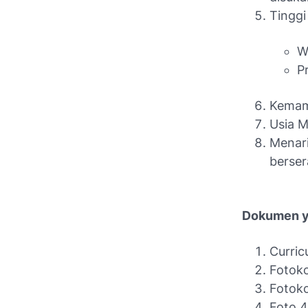
Tinggi
W
P
Kemamp
Usia M
Menar
berse
Dokumen y
Curric
Fotoko
Fotoko
Foto 4