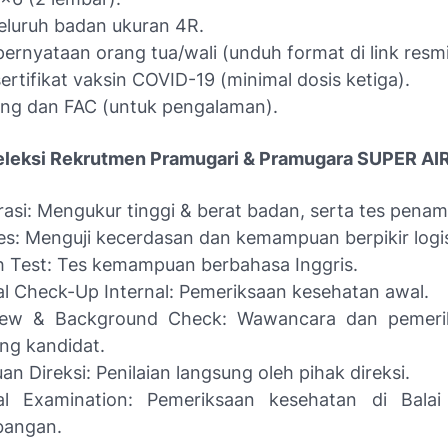
eluruh badan ukuran 4R.
pernyataan orang tua/wali (unduh format di link resmi
sertifikat vaksin COVID-19 (minimal dosis ketiga).
ing dan FAC (untuk pengalaman).
leksi Rekrutmen Pramugari & Pramugara SUPER AI
rasi: Mengukur tinggi & berat badan, serta tes penam
es: Menguji kecerdasan dan kemampuan berpikir logi
h Test: Tes kemampuan berbahasa Inggris.
l Check-Up Internal: Pemeriksaan kesehatan awal.
view & Background Check: Wawancara dan pemerik
ng kandidat.
an Direksi: Penilaian langsung oleh pihak direksi.
al Examination: Pemeriksaan kesehatan di Balai
bangan.