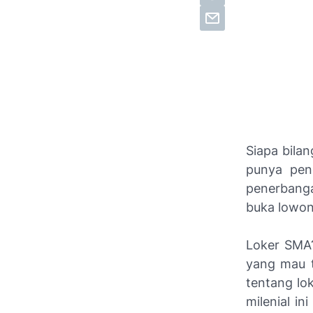
Siapa bila
punya pen
penerbanga
buka lowon
Loker SMA?
yang mau t
tentang lo
milenial in