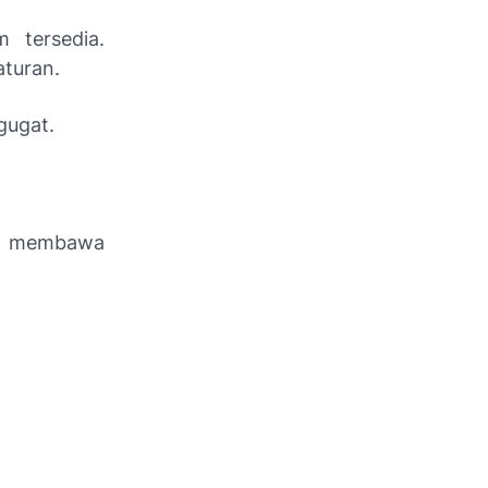
m tersedia.
aturan.
gugat.
an membawa