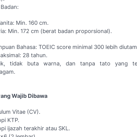
 Badan:
anita: Min. 160 cm.
ria: Min. 172 cm (berat badan proporsional).
uan Bahasa: TOEIC score minimal 300 lebih diutam
aksimal: 28 tahun.
ik, tidak buta warna, dan tanpa tato yang ter
ragam.
ang Wajib Dibawa
ulum Vitae (CV).
pi KTP.
pi ijazah terakhir atau SKL.
x6 (2 lembar).