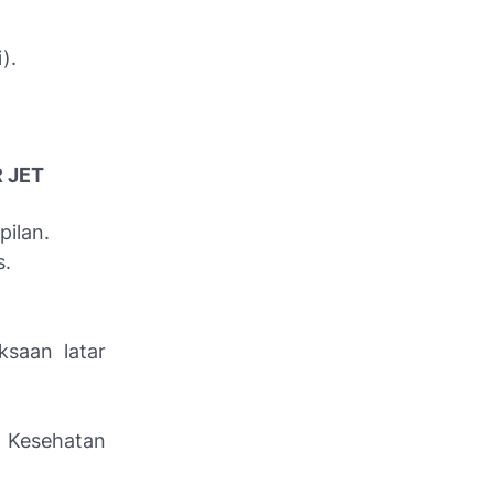
).
R JET
pilan.
s.
saan latar
 Kesehatan