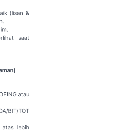
k (lisan &
h.
tim.
rlihat saat
laman)
 BOEING atau
OA/BIT/TOT
 atas lebih