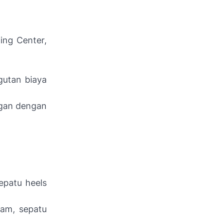
ing Center,
gutan biaya
ngan dengan
epatu heels
tam, sepatu