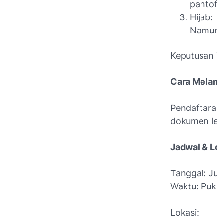
pantof
Hijab:
Namun,
Keputusan 
Cara Mela
Pendaftar
dokumen le
Jadwal & L
Tanggal: J
Waktu: Puku
Lokasi: