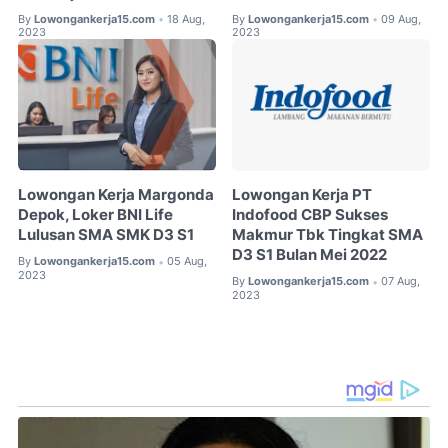
By
Lowongankerja15.com
18 Aug,
By
Lowongankerja15.com
09 Aug,
•
•
2023
2023
Lowongan Kerja Margonda
Lowongan Kerja PT
Depok, Loker BNI Life
Indofood CBP Sukses
Lulusan SMA SMK D3 S1
Makmur Tbk Tingkat SMA
D3 S1 Bulan Mei 2022
By
Lowongankerja15.com
05 Aug,
•
2023
By
Lowongankerja15.com
07 Aug,
•
2023