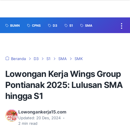
BUMN
CPNS
D3
S1
SMA
Beranda
D3
S1
SMA
SMK
Lowongan Kerja Wings Group
Pontianak 2025: Lulusan SMA
hingga S1
Lowongankerja15.com
Updated:
20 Des, 2024
•
2
min read