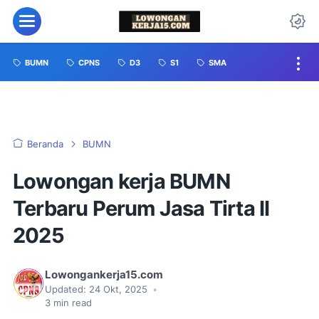
BUMN
CPNS
D3
S1
SMA
Beranda
BUMN
Lowongan kerja BUMN
Terbaru Perum Jasa Tirta II
2025
Lowongankerja15.com
Updated:
24 Okt, 2025
•
3
min read