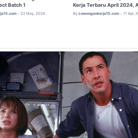
ect Batch 1
Kerja Terbaru April 2024, 
ja15.com
02 May, 2024
By
Lowongankerja15.com
11 Apr, 
•
•