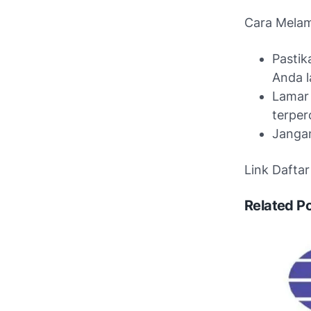
Cara Melam
Pastik
Anda l
Lamar 
terper
Jangan
Link Dafta
Related P