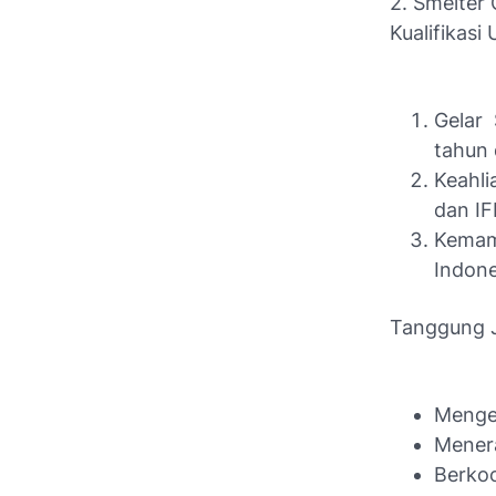
2. Smelter
Kualifikasi
Gelar
tahun 
Keahli
dan IF
Kemam
Indone
Tanggung 
Mengel
Menera
Berkoo