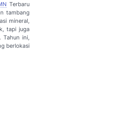
MN
Terbaru
aan tambang
si mineral,
, tapi juga
 Tahun ini,
g berlokasi