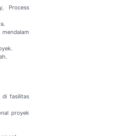
y, Process
a.
n mendalam
oyek.
ah.
i fasilitas
onal proyek