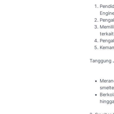
Pendi
Engine
Pengal
Memil
terkai
Pengal
Kemamp
Tanggung 
Meran
smelte
Berko
hingga