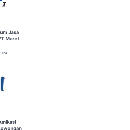
rum Jasa
WT Maret
 2024
unikasi
 Lowongan