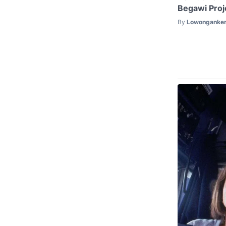
Begawi Proj
By
Lowonganker