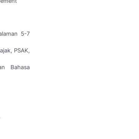
gement
alaman 5-7
ajak, PSAK,
an Bahasa
.