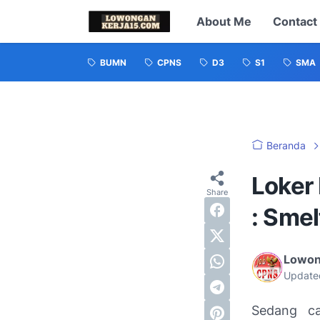
About Me
Contact
BUMN
CPNS
D3
S1
SMA
Beranda
Loker
: Sme
Lowon
Update
Sedang ca