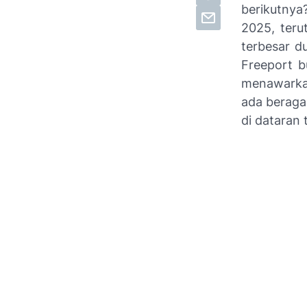
berikutnya
2025, teru
terbesar d
Freeport b
menawarkan
ada beraga
di dataran