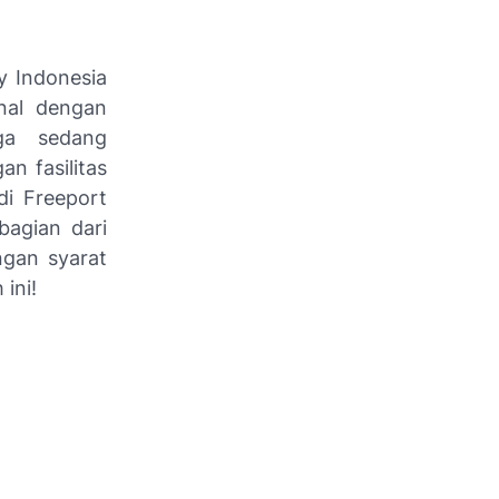
y Indonesia
enal dengan
ga sedang
n fasilitas
di Freeport
bagian dari
ngan syarat
ini!