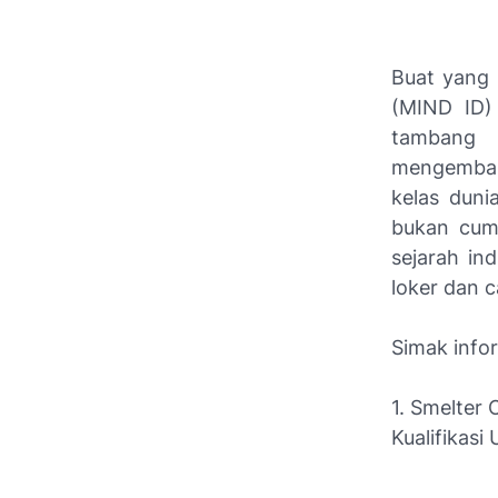
Buat yang 
(MIND ID) 
tambang G
mengembang
kelas duni
bukan cuma
sejarah in
loker dan c
Simak infor
1. Smelter 
Kualifikasi