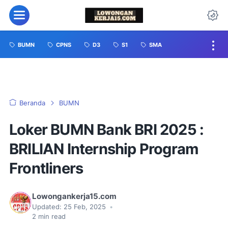
BUMN
CPNS
D3
S1
SMA
Beranda
BUMN
Loker BUMN Bank BRI 2025 :
BRILIAN Internship Program
Frontliners
Lowongankerja15.com
Updated:
25 Feb, 2025
•
2
min read