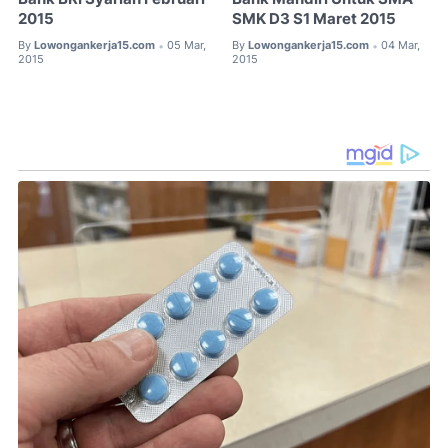
2015
SMK D3 S1 Maret 2015
By
Lowongankerja15.com
05 Mar,
By
Lowongankerja15.com
04 Mar,
•
•
2015
2015