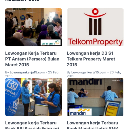
Lowongan Kerja Terbaru
Lowongan kerja D3 S1
PT Antam (Persero) Bulan
Telkom Property Maret
Maret 2015
2015
By
Lowongankerja15.com
25 Feb,
By
Lowongankerja15.com
20 Feb,
•
•
2015
2015
Lowongan kerja Terbaru
Lowongan kerja Terbaru
Bank BRI Syariah Februari
Bank Mandiri Untuk SMA