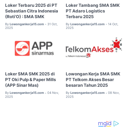
Loker Terbaru 2025 di PT
Loker Tambang SMA SMK
Sebastian Citra Indonesia
PT Adaro Logistics
(Roti’O) : SMA SMK
Terbaru 2025
By
Lowongankerja15.com
31 Oct,
By
Lowongankerja15.com
14 Oct,
•
•
2025
2025
Loker SMA SMK 2025 di
Lowongan Kerja SMA SMK
PT Oki Pulp & Paper Mills
PT Telkom Akses Besar
(APP Sinar Mas)
besaran Tahun 2025
By
Lowongankerja15.com
04 Nov,
By
Lowongankerja15.com
08 Nov,
•
•
2025
2025