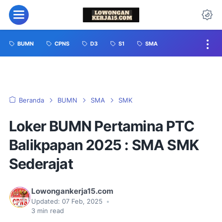
BUMN
CPNS
D3
S1
SMA
Beranda
BUMN
SMA
SMK
Loker BUMN Pertamina PTC
Balikpapan 2025 : SMA SMK
Sederajat
Lowongankerja15.com
Updated:
07 Feb, 2025
•
3
min read