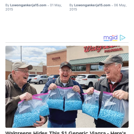
By
Lowongankerja15.com
01 May,
By
Lowongankerja15.com
06 May,
•
•
2015
2015