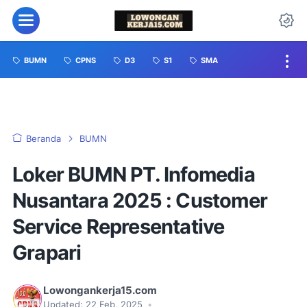
BUMN
CPNS
D3
S1
SMA
Beranda
BUMN
Loker BUMN PT. Infomedia
Nusantara 2025 : Customer
Service Representative
Grapari
Lowongankerja15.com
Updated:
22 Feb, 2025
•