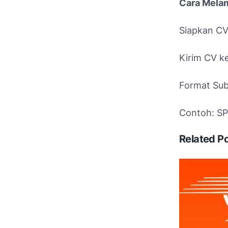
Cara Mela
Siapkan CV
Kirim CV k
Format Subj
Contoh: SP
Related P