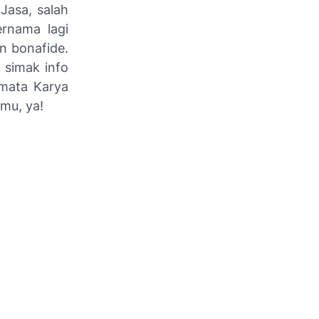
Jasa, salah
rnama lagi
n bonafide.
 simak info
rmata Karya
kmu, ya!