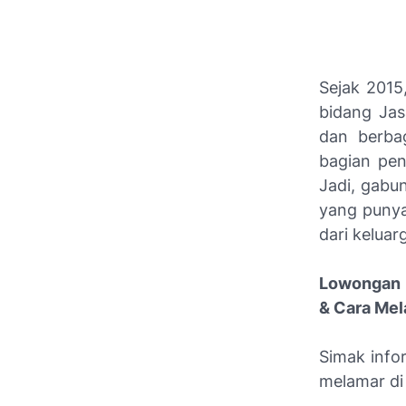
Sejak 2015
bidang Jas
dan berbag
bagian pen
Jadi, gabun
yang punya 
dari keluar
Lowongan 
& Cara Me
Simak info
melamar di