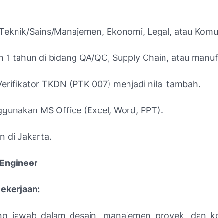
 Teknik/Sains/Manajemen, Ekonomi, Legal, atau Komun
 1 tahun di bidang QA/QC, Supply Chain, atau manuf
 Verifikator TKDN (PTK 007) menjadi nilai tambah.
gunakan MS Office (Excel, Word, PPT).
 di Jakarta.
 Engineer
Pekerjaan:
g jawab dalam desain, manajemen proyek, dan ko