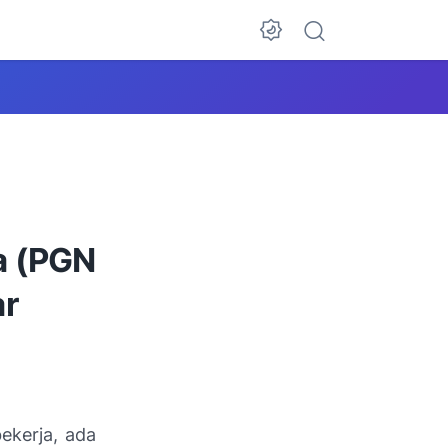
a (PGN
ar
ekerja, ada