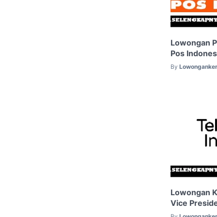
Lowongan Pe
Pos Indones
By
Lowonganker
Lowongan Ke
Vice Presid
By
Lowonganker