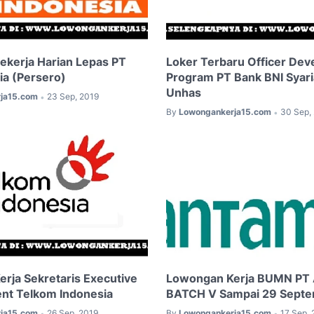
kerja Harian Lepas PT
Loker Terbaru Officer De
ia (Persero)
Program PT Bank BNI Syari
Unhas
ja15.com
23 Sep, 2019
•
By
Lowongankerja15.com
30 Sep,
•
rja Sekretaris Executive
Lowongan Kerja BUMN PT
ent Telkom Indonesia
BATCH V Sampai 29 Sept
ja15.com
26 Sep, 2019
By
Lowongankerja15.com
17 Sep, 
•
•