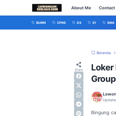
About Me
Contact
BUMN
CPNS
D3
S1
SMA
Beranda
Loker
Group
Lowon
Update
Bingung ca