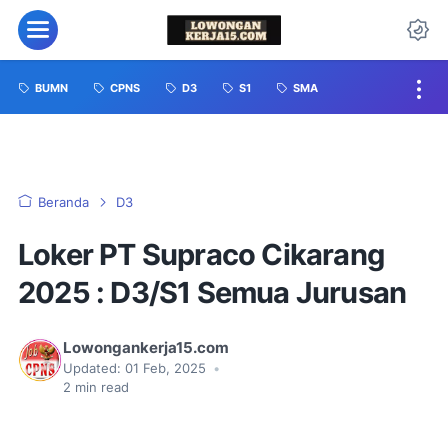
BUMN
CPNS
D3
S1
SMA
Beranda
D3
Loker PT Supraco Cikarang
2025 : D3/S1 Semua Jurusan
Lowongankerja15.com
Updated:
01 Feb, 2025
•
2
min read