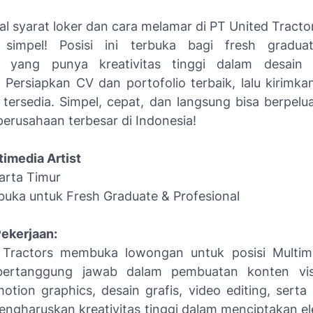
al syarat loker dan cara melamar di PT United Tracto
 simpel! Posisi ini terbuka bagi fresh gradu
al yang punya kreativitas tinggi dalam desain 
. Persiapkan CV dan portofolio terbaik, lalu kirimka
 tersedia. Simpel, cepat, dan langsung bisa berpelua
perusahaan terbesar di Indonesia!
timedia Artist
arta Timur
rbuka untuk Fresh Graduate & Profesional
Pekerjaan:
Tractors membuka lowongan untuk posisi Multime
bertanggung jawab dalam pembuatan konten visua
tion graphics, desain grafis, video editing, serta 
mengharuskan kreativitas tinggi dalam menciptakan el