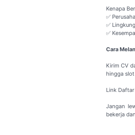
Kenapa Ber
✅ Perusaha
✅ Lingkung
✅ Kesempat
Cara Mela
Kirim CV da
hingga slot
Link Daftar
Jangan lew
bekerja dan