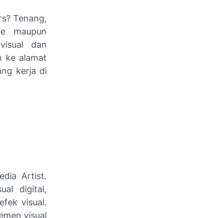
rs? Tenang,
ate maupun
visual dan
n ke alamat
ng kerja di
dia Artist.
l digital,
efek visual.
emen visual