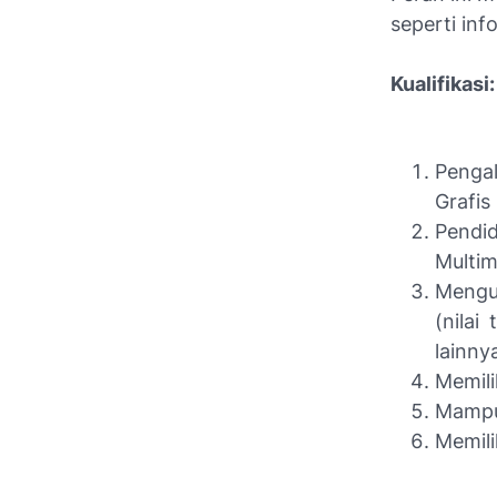
seperti info
Kualifikasi:
Penga
Grafis
Pendid
Multim
Mengua
(nilai
lainnya
Memili
Mampu
Memili