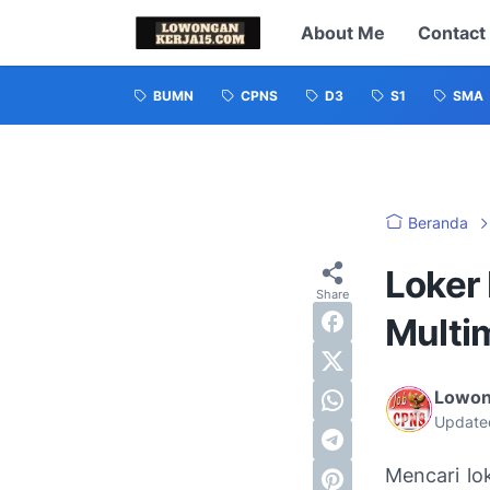
About Me
Contact
BUMN
CPNS
D3
S1
SMA
Beranda
Loker 
Multim
Lowon
Update
Mencari lo