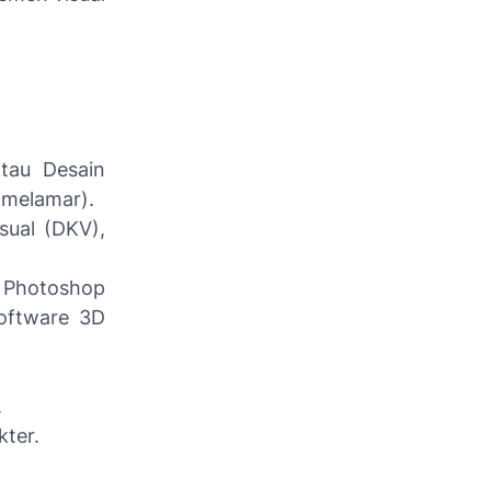
atau Desain
 melamar).
sual (DKV),
, Photoshop
software 3D
.
kter.