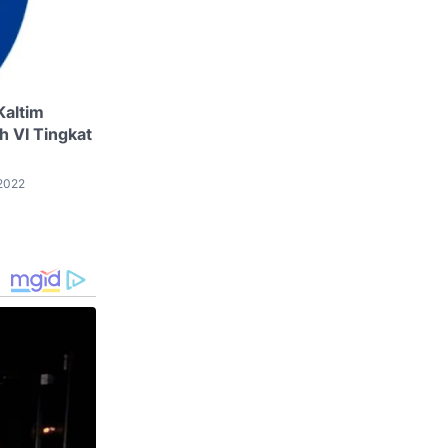
altim
h VI Tingkat
 2022