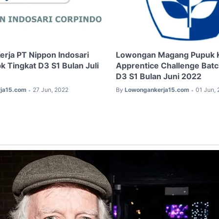
rja PT Nippon Indosari
Lowongan Magang Pupuk K
k Tingkat D3 S1 Bulan Juli
Apprentice Challenge Batc
D3 S1 Bulan Juni 2022
ja15.com
27 Jun, 2022
By
Lowongankerja15.com
01 Jun,
•
•