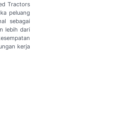
ted Tractors
uka peluang
al sebagai
n lebih dari
 kesempatan
ungan kerja