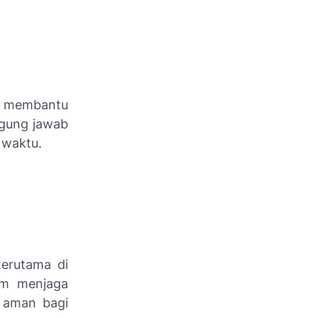
uk membantu
ggung jawab
 waktu.
terutama di
am menjaga
n aman bagi