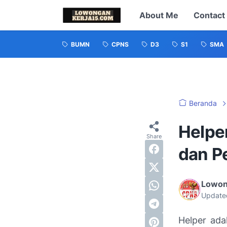
About Me
Contact
BUMN
CPNS
D3
S1
SMA
Beranda
Helper
dan P
Lowon
Update
Helper ada