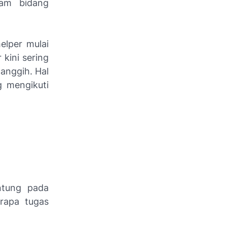
lam bidang
elper mulai
kini sering
anggih. Hal
 mengikuti
ntung pada
erapa tugas