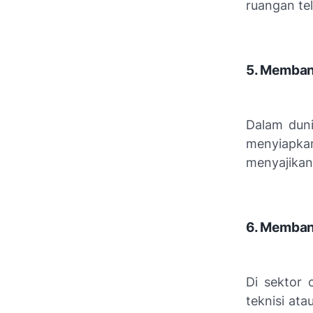
ruangan te
5. Memban
Dalam duni
menyiapka
menyajikan
6. Memban
Di sektor 
teknisi at