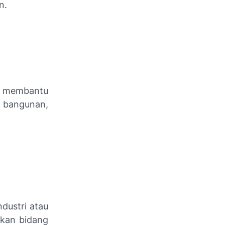
n.
as membantu
 bangunan,
dustri atau
rkan bidang