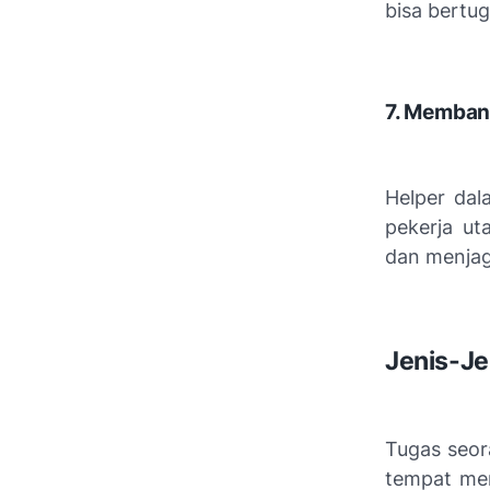
bisa bertu
7. Memban
Helper dal
pekerja u
dan menjag
Jenis-Je
Tugas seor
tempat mer