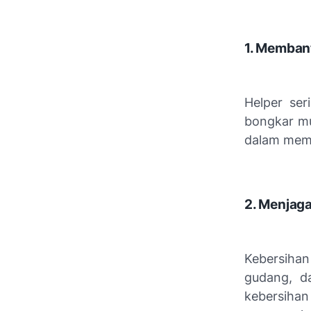
1. Memban
Helper ser
bongkar mu
dalam mema
2. Menjaga
Kebersihan
gudang, d
kebersihan