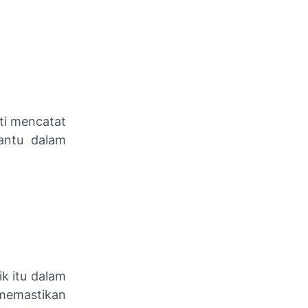
rti mencatat
antu dalam
k itu dalam
 memastikan