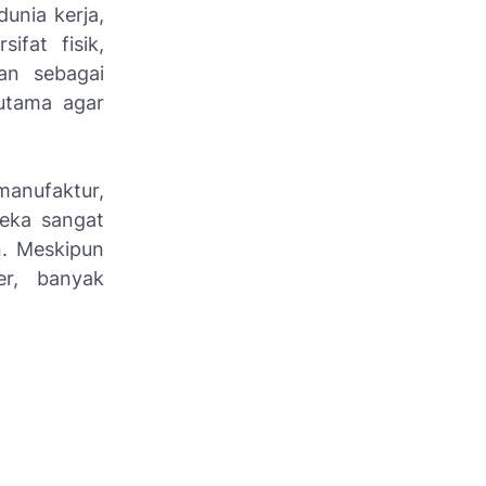
unia kerja,
ifat fisik,
kan sebagai
utama agar
 manufaktur,
reka sangat
n. Meskipun
er, banyak