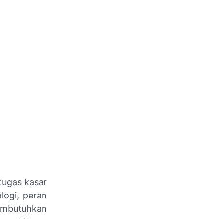
tugas kasar
logi, peran
membutuhkan