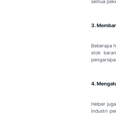
semua peke
3. Memban
Beberapa he
stok bara
pengarsip
4. Mengat
Helper jug
industri p