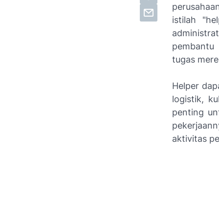
perusahaan
istilah "h
administra
pembantu 
tugas merek
Helper dapa
logistik, 
penting un
pekerjaan
aktivitas 