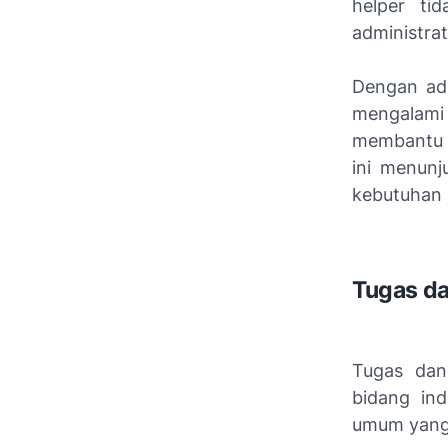
helper ti
administrat
Dengan ada
mengalami 
membantu d
ini menun
kebutuhan i
Tugas d
Tugas dan
bidang ind
umum yang 