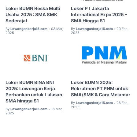
Loker BUMN Reska Multi
Loker PT Jakarta
Usaha 2025 : SMA SMK
International Expo 2025 –
Sederajat
SMA Hingga S1
By
Lowongankerja15.com
03 Mar,
By
Lowongankerja15.com
20 Feb,
•
•
2025
2025
Loker BUMN BINA BNI
Loker BUMN 2025:
2025: Lowongan Kerja
Rekrutmen PT PNM untuk
Perbankan untuk Lulusan
SMA/SMK & Cara Melamar
SMA hingga S1
By
Lowongankerja15.com
26 Feb,
•
2025
By
Lowongankerja15.com
18 Mar,
•
2025