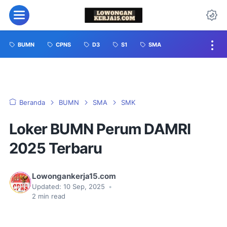
BUMN
CPNS
D3
S1
SMA
Beranda
BUMN
SMA
SMK
Loker BUMN Perum DAMRI
2025 Terbaru
Lowongankerja15.com
Updated:
10 Sep, 2025
•
2
min read