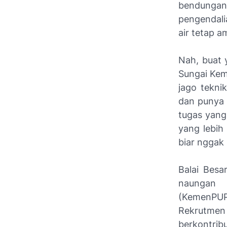
bendungan
pengendali
air tetap 
Nah, buat 
Sungai Kem
jago teknik
dan punya 
tugas yang
yang lebih
biar nggak
Balai Bes
naungan 
(KemenPUP
Rekrutmen
berkontri