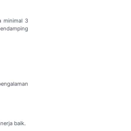
 minimal 3
pendamping
 pengalaman
erja baik.