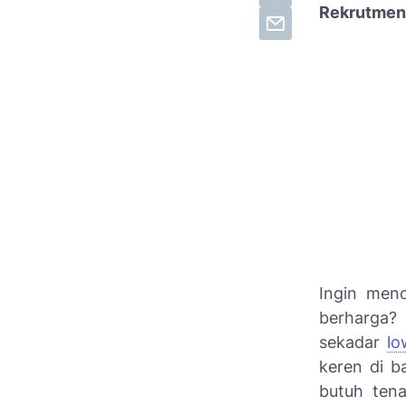
Rekrutmen
Ingin menc
berharga?
sekadar
lo
keren di b
butuh ten