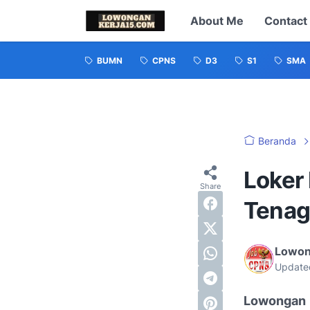
About Me
Contact
BUMN
CPNS
D3
S1
SMA
Beranda
Loker
Tenag
Lowon
Update
Lowongan