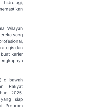
hidrologi,
 memastikan
lai Wilayah
mereka yang
profesional,
rategis dan
buat karier
 lengkapnya
) di bawah
an Rakyat
hun 2025.
 yang siap
ui Program