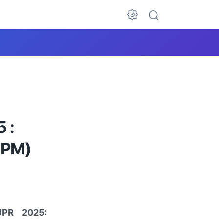
 :
TPM)
UPR 2025: