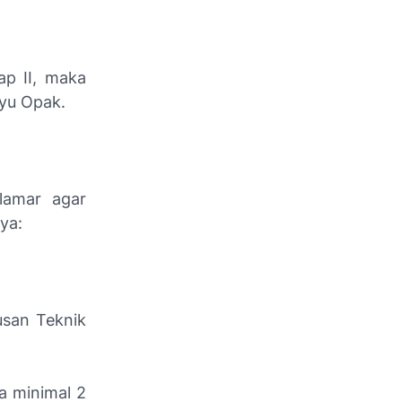
ap II, maka
yu Opak.
lamar agar
ya:
usan Teknik
a minimal 2