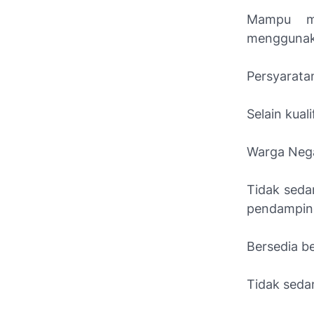
Mampu me
menggunaka
Persyarat
Selain kual
Warga Nega
Tidak sedan
pendamping
Bersedia b
Tidak seda