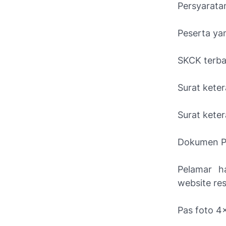
Persyarata
Peserta ya
SKCK terba
Surat kete
Surat kete
Dokumen P
Pelamar h
website res
Pas foto 4x