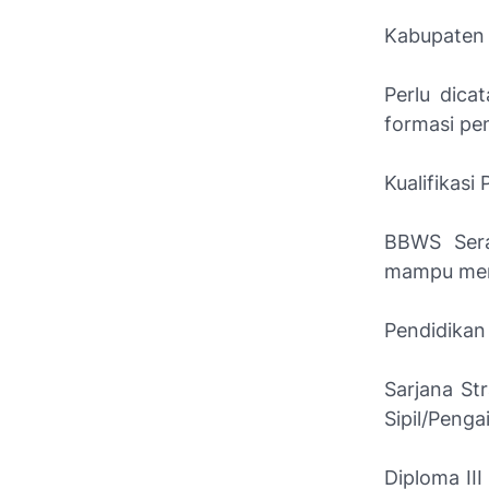
Kabupaten
Perlu dica
formasi pe
Kualifikasi
BBWS Sera
mampu menj
Pendidikan
Sarjana St
Sipil/Penga
Diploma II