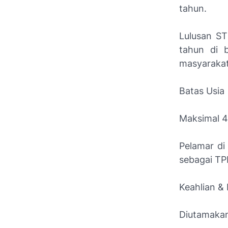
tahun.
Lulusan S
tahun di 
masyaraka
Batas Usia
Maksimal 4
Pelamar di
sebagai TPM
Keahlian &
Diutamakan