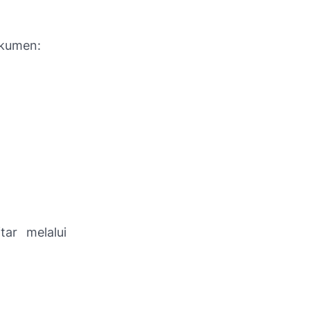
okumen:
ar melalui