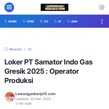
BUMN
CPNS
D3
S1
SMA
Beranda
S1
Loker PT Samator Indo Gas
Gresik 2025 : Operator
Produksi
Lowongankerja15.com
Updated:
02 Mar, 2025
•
2
min read