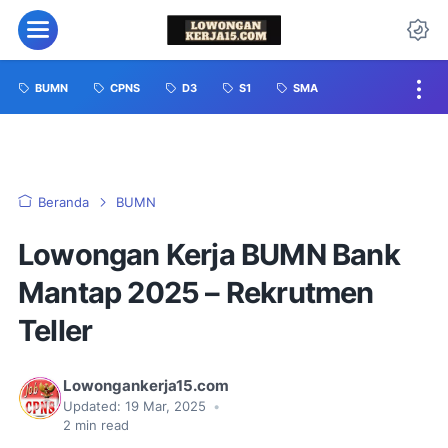
BUMN
CPNS
D3
S1
SMA
Beranda
BUMN
Lowongan Kerja BUMN Bank
Mantap 2025 – Rekrutmen
Teller
Lowongankerja15.com
Updated:
19 Mar, 2025
•
2
min read