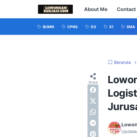
About Me
Contact
BUMN
CPNS
D3
S1
SMA
Beranda
Lowon
Logis
Jurus
Lowon
Update