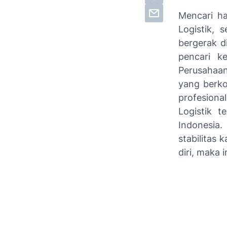
Mencari h
Logistik, 
bergerak d
pencari k
Perusahaan
yang berko
profesiona
Logistik t
Indonesia
stabilitas 
diri, maka 