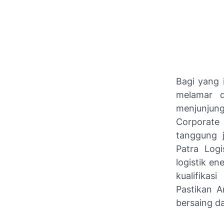
Bagi yang 
melamar d
menjunjun
Corporate
tanggung j
Patra Logi
logistik en
kualifikas
Pastikan A
bersaing da