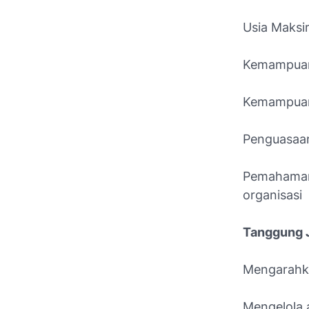
Usia Maksi
Kemampuan
Kemampuan 
Penguasaan
Pemahaman
organisasi
Tanggung 
Mengarahk
Mengelola 