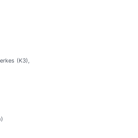
erkes (K3),
n)