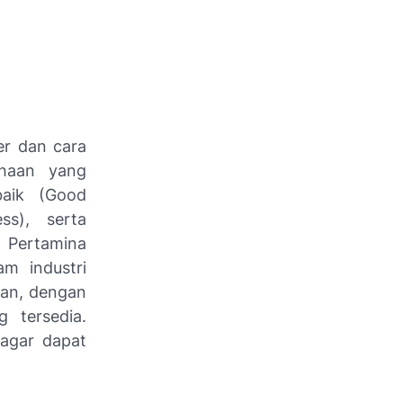
er dan cara
ahaan yang
baik (Good
ss), serta
T Pertamina
am industri
usan, dengan
g tersedia.
 agar dapat