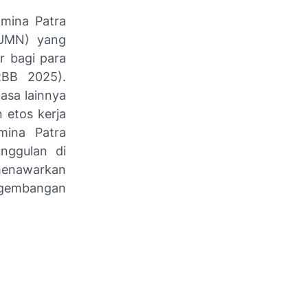
mina Patra
MN) yang
r bagi para
RBB 2025).
asa lainnya
 etos kerja
amina Patra
unggulan di
enawarkan
pengembangan