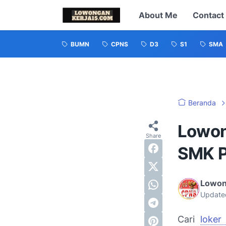
About Me
Contact
BUMN
CPNS
D3
S1
SMA
Beranda
Lowon
SMK P
Lowon
Update
Cari
loke