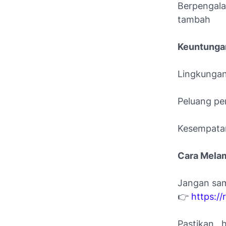
Berpengala
tambah
Keuntungan
Lingkungan
Peluang pen
Kesempatan
Cara Mela
Jangan samp
👉
https://
Pastikan 