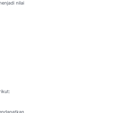
njadi nilai
ikut:
endapatkan