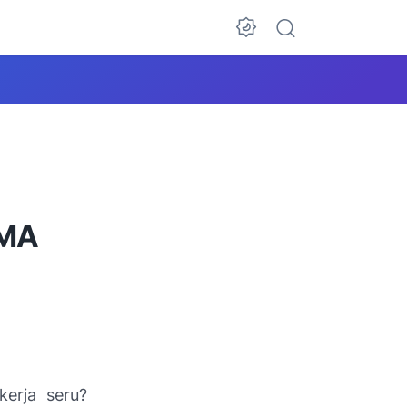
SMA
erja seru?