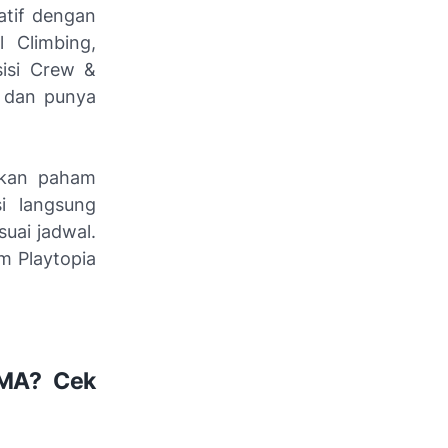
katif dengan
l Climbing,
sisi Crew &
, dan punya
tikan paham
si langsung
suai jadwal.
m Playtopia
SMA? Cek