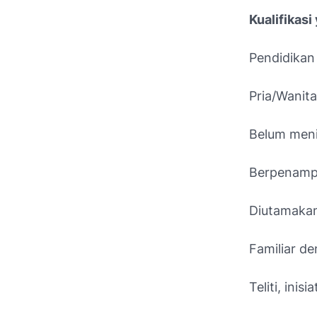
Kualifikas
Pendidika
Pria/Wanita
Belum men
Berpenampi
Diutamakan
Familiar de
Teliti, ini