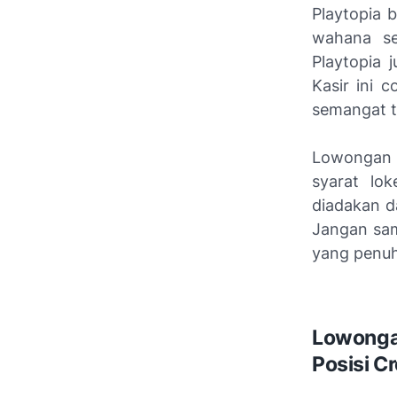
Playtopia b
wahana sep
Playtopia 
Kasir ini 
semangat t
Lowongan k
syarat lok
diadakan da
Jangan sam
yang penu
Lowonga
Posisi Cr