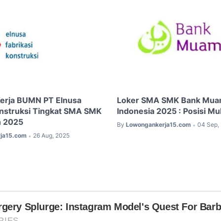
erja BUMN PT Elnusa
Loker SMA SMK Bank Mua
onstruksi Tingkat SMA SMK
Indonesia 2025 : Posisi Mul
n 2025
By
Lowongankerja15.com
04 Sep,
•
ja15.com
26 Aug, 2025
•