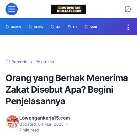
BUMN
CPNS
D3
S1
SMA
Beranda
Pekerjaan
Orang yang Berhak Menerima
Zakat Disebut Apa? Begini
Penjelasannya
Lowongankerja15.com
Updated:
04 Mar, 2025
•
7
min read