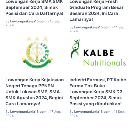
Lowongan Kerja SMA SMK
Lowongan Kerja Fresh
September 2024, Simak
Graduate Program Besar
Posisi dan Cara Daftarnya!
Besaran 2024, Ini Cara
Lamarnya!
By
Lowongankerja15.com
13 Sep,
•
2024
By
Lowongankerja15.com
14 Sep,
•
2024
Lowongan Kerja Kejaksaan
Industri Farmasi, PT Kalbe
Negeri Tenaga PPNPN
Farma Tbk Buka
Untuk Lulusan SMP, SMA
Lowongan Kerja SMK D3
SMK Agustus 2024, Begini
September 2024, Simak
Cara Lamarnya!
Posisi yang dibutuhkan!
By
Lowongankerja15.com
17 Aug,
By
Lowongankerja15.com
11 Sep,
•
•
2024
2024