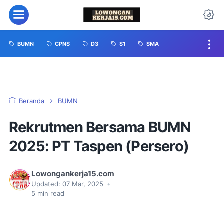
BUMN
CPNS
D3
S1
SMA
Beranda
BUMN
Rekrutmen Bersama BUMN
2025: PT Taspen (Persero)
Lowongankerja15.com
Updated:
07 Mar, 2025
•
5
min read