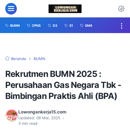
BUMN
CPNS
D3
S1
SMA
Beranda
BUMN
Rekrutmen BUMN 2025 :
Perusahaan Gas Negara Tbk -
Bimbingan Praktis Ahli (BPA)
Lowongankerja15.com
Updated:
08 Mar, 2025
•
3
min read