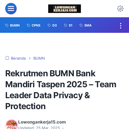
BUMN
CPNS
D3
S1
SMA
Beranda
BUMN
Rekrutmen BUMN Bank
Mandiri Taspen 2025 – Team
Leader Data Privacy &
Protection
Lowongankerja15.com
Updated:
25 Mar, 2025
•