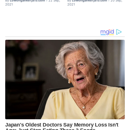
By
Lowongankerja15.com
22 Sep,
By
Lowongankerja15.com
20 Sep,
•
•
2021
2021