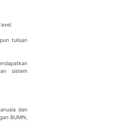
avel.
pun tulisan
mendapatkan
an sistem
anusia dan
ungan BUMN,