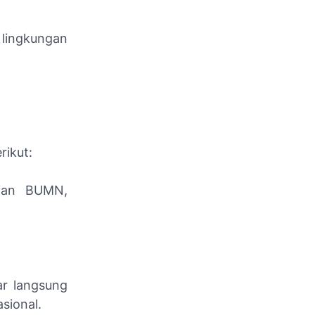
lingkungan
ikut:
rian BUMN,
ar langsung
sional.