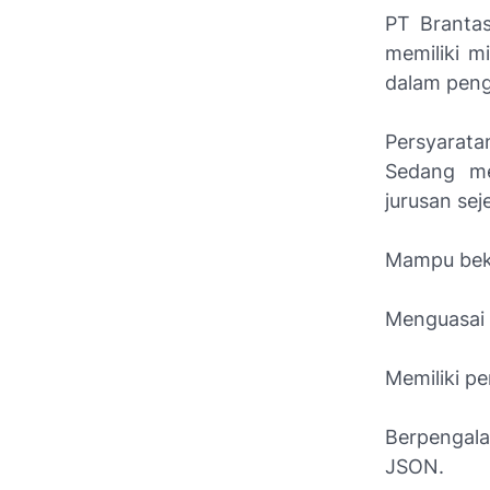
PT Branta
memiliki m
dalam peng
Persyarata
Sedang me
jurusan seje
Mampu beker
Menguasai 
Memiliki p
Berpengal
JSON.