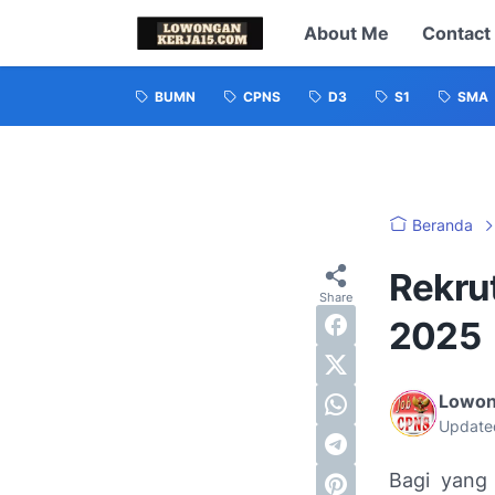
About Me
Contact
BUMN
CPNS
D3
S1
SMA
Beranda
Rekru
2025
Lowon
Update
Bagi yang