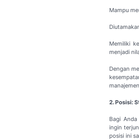
Mampu men
Diutamakan
Memiliki k
menjadi nil
Dengan mem
kesempata
manajemen t
2. Posisi: 
Bagi Anda
ingin terj
posisi ini 