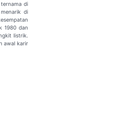
 ternama di
 menarik di
 kesempatan
ak 1980 dan
it listrik.
h awal karir