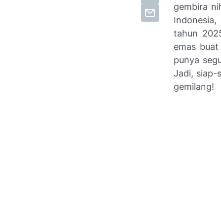
gembira ni
Indonesia,
tahun 2025
emas buat 
punya segu
Jadi, siap-
gemilang!