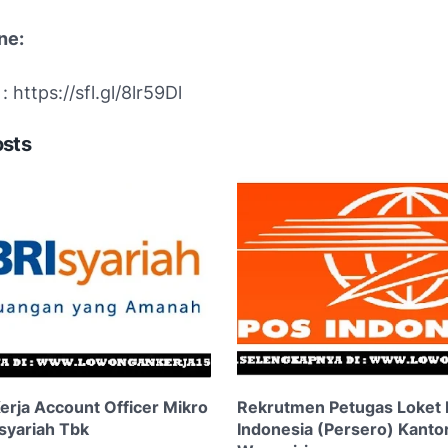
ne:
: https://sfl.gl/8lr59Dl
osts
rja Account Officer Mikro
Rekrutmen Petugas Loket 
syariah Tbk
Indonesia (Persero) Kanto