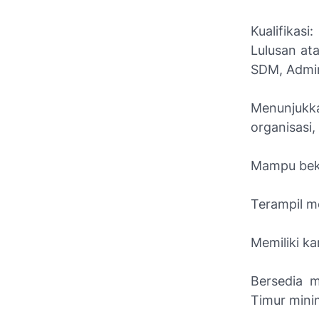
Kualifikasi:
Lulusan at
SDM, Admini
Menunjukk
organisasi
Mampu beke
Terampil m
Memiliki ka
Bersedia m
Timur minim