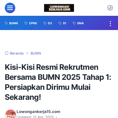
BUMN
CPNS
D3
S1
SMA
Beranda
BUMN
Kisi-Kisi Resmi Rekrutmen
Bersama BUMN 2025 Tahap 1:
Persiapkan Dirimu Mulai
Sekarang!
Lowongankerja15.com
Updated:
12 Apr, 2025
•