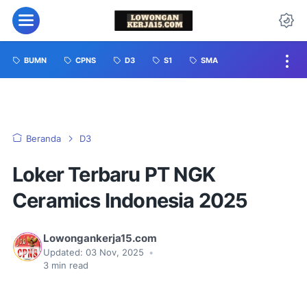
BUMN
CPNS
D3
S1
SMA
Beranda
D3
Loker Terbaru PT NGK
Ceramics Indonesia 2025
Lowongankerja15.com
Updated:
03 Nov, 2025
•
3
min read