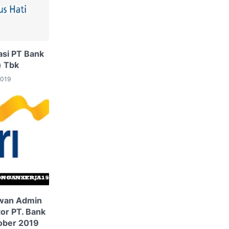
asi PT Bank
) Tbk
2019
wan Admin
tor PT. Bank
ober 2019