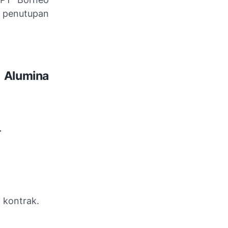
penutupan
Alumina
r
 kontrak.