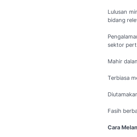
Lulusan mi
bidang rele
Pengalaman
sektor per
Mahir dalam
Terbiasa m
Diutamakan 
Fasih berba
Cara Mela