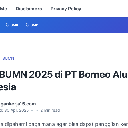
 Me
Disclaimers
Privacy Policy
SMK
SMP
BUMN
 BUMN 2025 di PT Borneo Al
esia
gankerja15.com
d:
30 Apr, 2025
•
•
2
min read
nya dipahami bagaimana agar bisa dapat panggilan ker