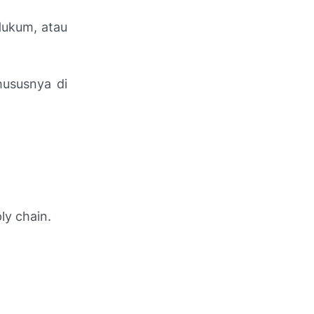
Hukum, atau
hususnya di
ly chain.