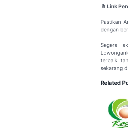
📎 Link Pen
Pastikan 
dengan ben
Segera ak
Lowongank
terbaik ta
sekarang d
Related P