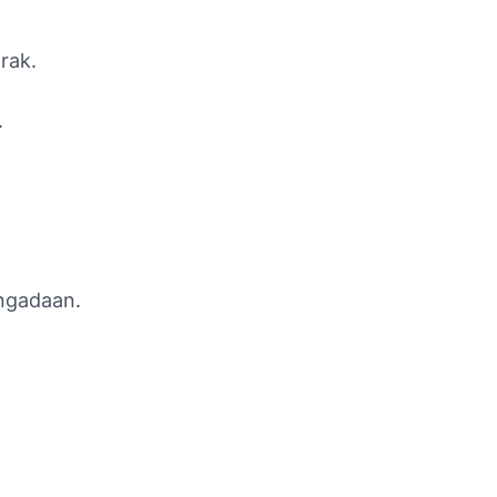
rak.
.
ngadaan.