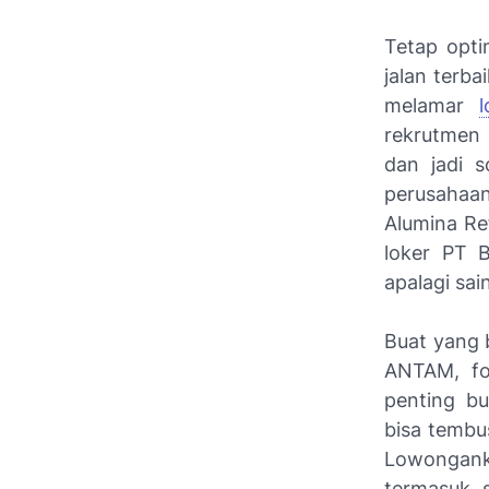
Tetap opti
jalan terba
melamar
rekrutmen 
dan jadi 
perusahaa
Alumina Re
loker PT B
apalagi sa
Buat yang 
ANTAM, fok
penting bu
bisa tembu
Lowonganke
termasuk 