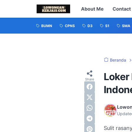
About Me
Contact
BUMN
CPNS
D3
S1
SMA
Beranda
Loker
Indon
Lowon
Update
Sulit rasa