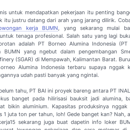
mis untuk mendapatkan pekerjaan itu penting bang
ik itu justru datang dari arah yang jarang dilirik. Co
lowongan kerja BUMN
, yang sekarang mulai b
untuk tenaga profesional. Salah satu yang lagi bu
sorotan adalah PT Borneo Alumina Indonesia (PT 
n BUMN yang ngebut dalam pengembangan Smel
finery (SGAR) di Mempawah, Kalimantan Barat. Burua
orneo Alumina Indonesia terbaru supaya nggak k
ingannya udah pasti banyak yang ngintai.
belum tahu, PT BAI ini proyek bareng antara PT IN
us banget pada hilirisasi bauksit jadi alumina, 
at bikin aluminium. Kapasitas produksinya nggak
s 1 juta ton per tahun, loh! Gede banget kan? Nah, a
rja15 sekarang juga buat dapetin info loker BU
syarat lowongan pekerjaan dan cara melamar di