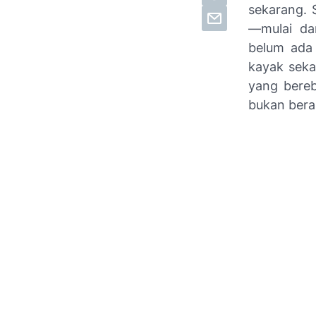
sekarang. 
—mulai dar
belum ada 
kayak seka
yang bereb
bukan berar