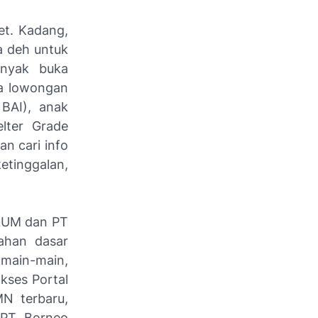
et. Kadang,
ba deh untuk
anyak buka
ka lowongan
BAI), anak
ter Grade
n cari info
etinggalan,
ALUM dan PT
bahan dasar
 main-main,
kses Portal
MN terbaru,
 PT Borneo