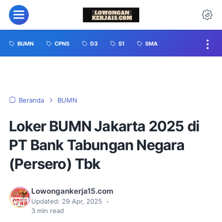
BUMN
CPNS
D3
S1
SMA
Beranda
BUMN
Loker BUMN Jakarta 2025 di
PT Bank Tabungan Negara
(Persero) Tbk
Lowongankerja15.com
Updated:
29 Apr, 2025
•
3
min read