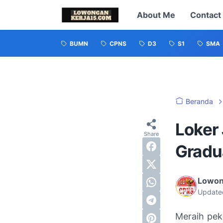
About Me
Contact
BUMN
CPNS
D3
S1
SMA
Beranda
Loker 
Gradu
Lowon
Update
Meraih pek