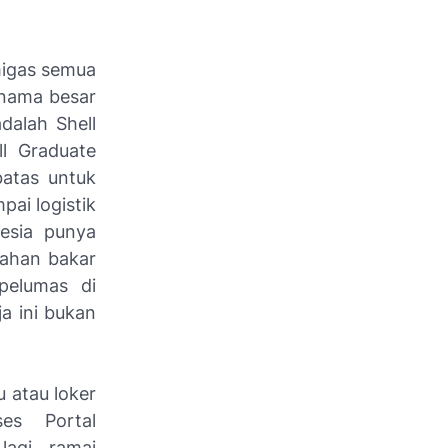
migas semua
u nama besar
dalah Shell
ll Graduate
atas untuk
pai logistik
esia punya
bahan bakar
pelumas di
a ini bukan
u atau loker
es Portal
lagi ramai