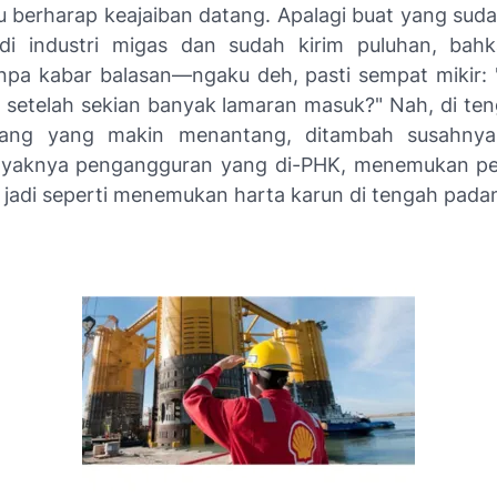
lu berharap keajaiban datang. Apalagi buat yang su
 di industri migas dan sudah kirim puluhan, bah
npa kabar balasan—ngaku deh, pasti sempat mikir: 
a setelah sekian banyak lamaran masuk?" Nah, di ten
rang yang makin menantang, ditambah susahnya 
nyaknya pengangguran yang di-PHK, menemukan pel
 jadi seperti menemukan harta karun di tengah padan