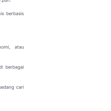
a pun.
s berbasis
nomi, atau
di berbagai
sedang cari