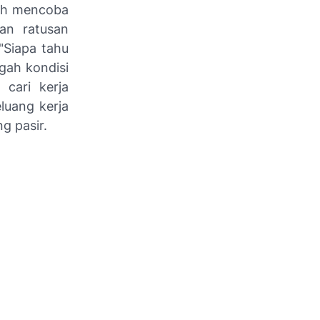
dah mencoba
kan ratusan
"Siapa tahu
gah kondisi
cari kerja
uang kerja
g pasir.