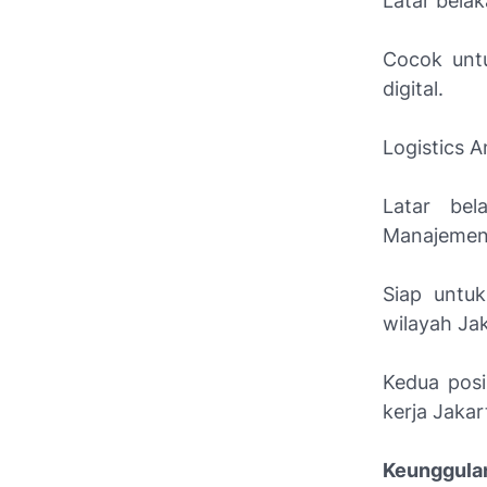
Latar belak
Cocok unt
digital.
Logistics A
Latar bel
Manajemen 
Siap untuk
wilayah Jak
Kedua posi
kerja Jakar
Keunggula