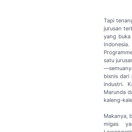
Tapi tenan
jurusan ter
yang buka 
Indonesia.
Programme
satu jurusa
—semuanya
bisnis dar
industri.
Marunda da
kaleng-kal
Makanya, b
migas ya
Lowongank