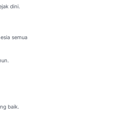
ak dini.
nesia semua
hun.
ng baik.