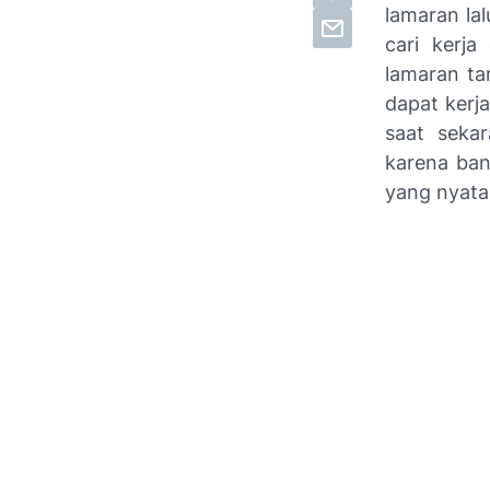
lamaran la
cari kerja
lamaran ta
dapat kerj
saat seka
karena ba
yang nyata