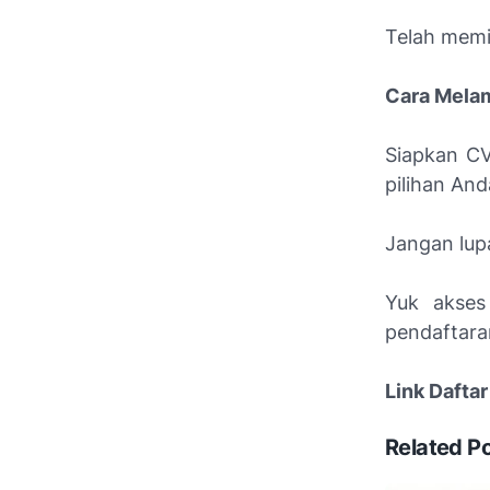
Telah memil
Cara Mela
Siapkan CV
pilihan And
Jangan lupa
Yuk akses
pendaftaran
Link Daftar
Related P