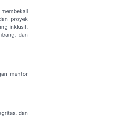
a membekali
 dan proyek
g inklusif,
embang, dan
gan mentor
egritas, dan