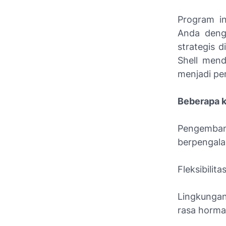
Program in
Anda denga
strategis 
Shell mend
menjadi pe
Beberapa k
Pengemban
berpengal
Fleksibilita
Lingkungan 
rasa horma