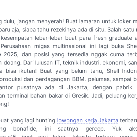
g dulu, jangan menyerah! Buat lamaran untuk loker 
baru aja, siapa tahu rezekinya ada di situ. Salah sat
kesempatan lebar-lebar buat para fresh graduate a
 Perusahaan migas multinasional ini lagi buka She
 2025, dan posisi yang tersedia nggak cuma terb
n doang. Dari lulusan IT, teknik industri, ekonomi, sam
 bisa ikutan! Buat yang belum tahu, Shell Indon
i produksi dan perdagangan BBM, pelumas, sampai 
 Kantor pusatnya ada di Jakarta, dengan pabrik 
n terminal bahan bakar di Gresik. Jadi, peluang kerj
eng!
uat yang lagi hunting
lowongan kerja Jakarta
terbar
ng bonafide, ini saatnya gercep. Yuk aks
erja15 buat cari loker Jakarta terbaru yang 