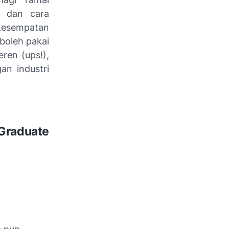
r dan cara
kesempatan
boleh pakai
ren (ups!),
an industri
 Graduate