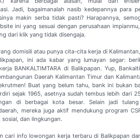
K) karena berbagai alasan, mulai dari efisie
isasi. Jadi, bagaimanalah nasib kedepannya para pe
asinya makin serba tidak pasti? Harapannya, semo
ebsite ini yang sesuai dengan perusahaan impianmu,
ng dari klik yang tidak disengaja.
ang domisili atau punya cita-cita kerja di Kalimanta
likpapan, ini ada kabar yang lumayan segar: berik
erja BANKALTIMTARA di Balikpapan. Yup, Bankalt
mbangunan Daerah Kalimantan Timur dan Kalimanta
rekrutmen! Buat yang belum tahu, bank ini bukan b
diri sejak 1965, asetnya sudah tembus lebih dari 25 
ingan di berbagai kota besar. Selain jadi tulan
daerah, mereka juga aktif mendukung program CSR
 sosial, dan lingkungan.
an cari info lowongan kerja terbaru di Balikpapan da