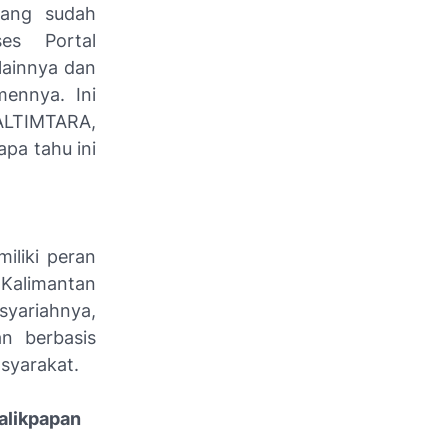
yang sudah
es Portal
lainnya dan
mennya. Ini
LTIMTARA,
apa tahu ini
liki peran
 Kalimantan
ariahnya,
n berbasis
syarakat.
alikpapan