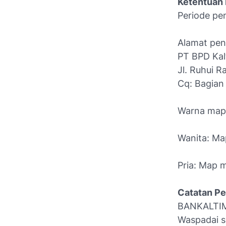
Ketentuan 
Periode pen
Alamat pen
PT BPD Kal
Jl. Ruhui R
Cq: Bagian
Warna map 
Wanita: Ma
Pria: Map 
Catatan Pe
BANKALTI
Waspadai s