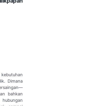
likpapan
 kebutuhan
lik. Dimana
persaingan—
san bahkan
n hubungan