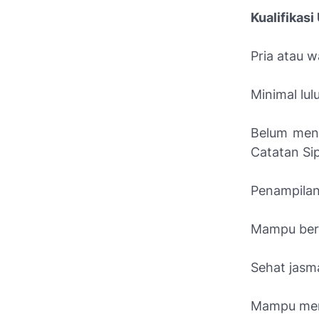
Kualifikas
Pria atau w
Minimal lul
Belum meni
Catatan Sipi
Penampilan
Mampu berk
Sehat jasm
Mampu meng