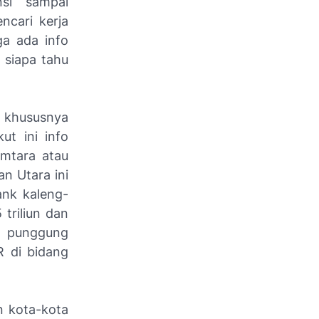
nsi sampai
ncari kerja
ga ada info
 siapa tahu
n, khususnya
ut ini info
imtara atau
n Utara ini
ank kaleng-
triliun dan
g punggung
 di bidang
n kota-kota