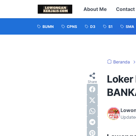
About Me
Contact
BUMN
CPNS
D3
S1
SMA
Beranda
Loker
BANK
Lowon
Update