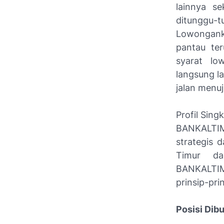
lainnya s
ditunggu
Lowonganke
pantau ter
syarat lo
langsung la
jalan menuj
Profil Sin
BANKALTIM
strategis 
Timur da
BANKALTIM
prinsip-pr
Posisi Dib