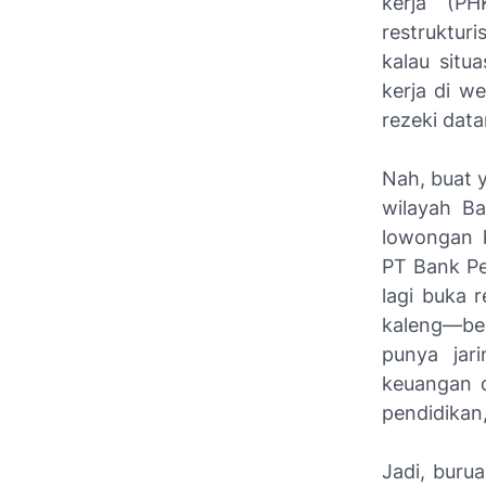
kerja (PH
restruktur
kalau situ
kerja di w
rezeki data
Nah, buat y
wilayah Ba
lowongan k
PT Bank Pe
lagi buka 
kaleng—ber
punya jar
keuangan 
pendidikan,
Jadi, buru