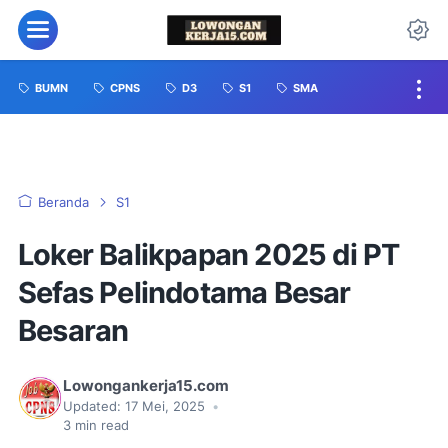
BUMN
CPNS
D3
S1
SMA
Beranda
S1
Loker Balikpapan 2025 di PT
Sefas Pelindotama Besar
Besaran
Lowongankerja15.com
Updated:
17 Mei, 2025
•
3
min read