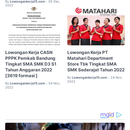
By
Lowongankerja15.com
05 Dec,
•
2022
Lowongan Kerja CASN
Lowongan Kerja PT
PPPK Pemkab Bandung
Matahari Department
Tingkat SMA SMK D3 S1
Store Tbk Tingkat SMA
Tahun Anggaran 2022
SMK Sederajat Tahun 2022
[3619 formasi ]
By
Lowongankerja15.com
24 Nov,
•
2022
By
Lowongankerja15.com
04 Nov,
•
2022