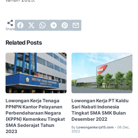
Related Posts
Lowongan Kerja Tenaga
Lowongan Kerja PT Kaldu
PPNPN Kantor Pelayanan
Sari Nabati Indonesia
Perbendaharaan Negara
Tingkat SMA SMK Bulan
(KPPN) Kemenkeu Tingkat
Desember 2022
SMA Sederajat Tahun
By
Lowongankerja15.com
06 Dec,
•
2023
2022