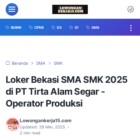
BUMN
CPNS
D3
S1
SMA
Beranda
SMA
SMK
Loker Bekasi SMA SMK 2025
di PT Tirta Alam Segar -
Operator Produksi
Lowongankerja15.com
Updated:
28 Mei, 2025
•
2
min read