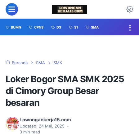
BUMN
CPNS
D3
S1
SMA
Beranda
SMA
SMK
Loker Bogor SMA SMK 2025
di Cimory Group Besar
besaran
Lowongankerja15.com
Updated:
24 Mei, 2025
•
3
min read