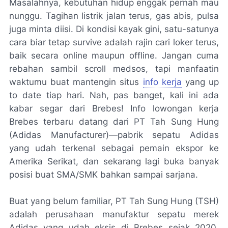
Masalahnya, kebutuhan hidup enggak pernah mau
nunggu. Tagihan listrik jalan terus, gas abis, pulsa
juga minta diisi. Di kondisi kayak gini, satu-satunya
cara biar tetap survive adalah rajin cari loker terus,
baik secara online maupun offline. Jangan cuma
rebahan sambil scroll medsos, tapi manfaatin
waktumu buat mantengin situs
info kerja
yang up
to date tiap hari. Nah, pas banget, kali ini ada
kabar segar dari Brebes! Info lowongan kerja
Brebes terbaru datang dari PT Tah Sung Hung
(Adidas Manufacturer)—pabrik sepatu Adidas
yang udah terkenal sebagai pemain ekspor ke
Amerika Serikat, dan sekarang lagi buka banyak
posisi buat SMA/SMK bahkan sampai sarjana.
Buat yang belum familiar, PT Tah Sung Hung (TSH)
adalah perusahaan manufaktur sepatu merek
Adidas yang udah eksis di Brebes sejak 2020.