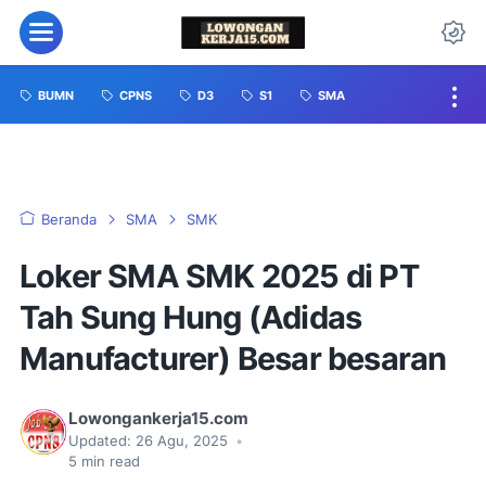
BUMN
CPNS
D3
S1
SMA
Beranda
SMA
SMK
Loker SMA SMK 2025 di PT
Tah Sung Hung (Adidas
Manufacturer) Besar besaran
Lowongankerja15.com
Updated:
26 Agu, 2025
•
5
min read