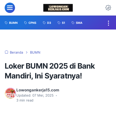
BUMN
CPNS
D3
S1
SMA
Beranda
BUMN
Loker BUMN 2025 di Bank
Mandiri, Ini Syaratnya!
Lowongankerja15.com
Updated:
07 Mei, 2025
•
3
min read