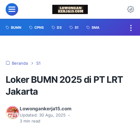
BUMN
CPNS
D3
S1
SMA
Beranda
S1
Loker BUMN 2025 di PT LRT
Jakarta
Lowongankerja15.com
Updated:
30 Agu, 2025
•
3
min read