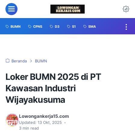
BUMN
CPNS
D3
S1
SMA
Beranda
BUMN
Loker BUMN 2025 di PT
Kawasan Industri
Wijayakusuma
Lowongankerja15.com
Updated:
13 Okt, 2025
•
3
min read