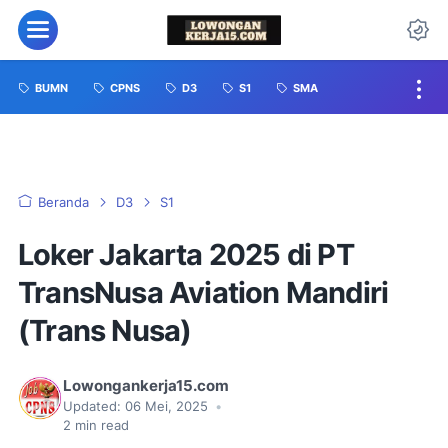
BUMN
CPNS
D3
S1
SMA
Beranda
D3
S1
Loker Jakarta 2025 di PT
TransNusa Aviation Mandiri
(Trans Nusa)
Lowongankerja15.com
Updated:
06 Mei, 2025
•
2
min read