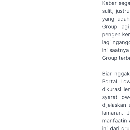
Kabar sega
sulit, jus
yang udah 
Group lag
pengen ker
lagi ngang
ini saatnya
Group terba
Biar nggak
Portal Lo
dikurasi l
syarat lo
dijelaskan
lamaran. J
manfaatin w
ini dari g