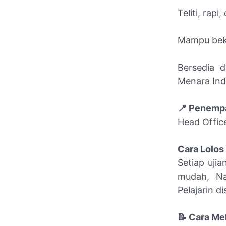
Teliti, rap
Mampu beke
Bersedia d
Menara In
📍 Penempa
Head Offic
Cara Lolos
Setiap uji
mudah, Nah
Pelajarin di
📝 Cara Me