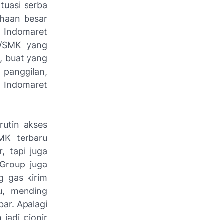
tuasi serba
ahaan besar
. Indomaret
A/SMK yang
, buat yang
 panggilan,
ja Indomaret
rutin akses
MK terbaru
, tapi juga
Group juga
g gas kirim
gu, mending
bar. Apalagi
jadi pionir