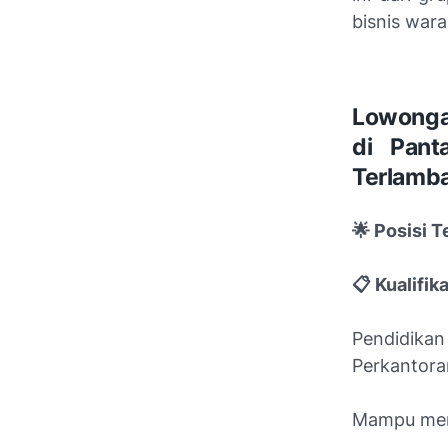
bisnis wara
Lowonga
di Pant
Terlamba
🌟 Posisi 
📋 Kualifik
Pendidikan
Perkantora
Mampu meng