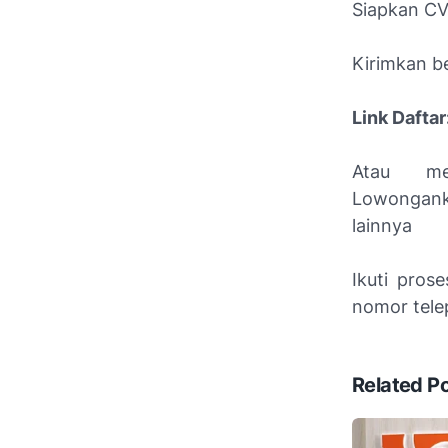
Siapkan CV 
Kirimkan be
Link Daftar
Atau me
Lowonganke
lainnya
Ikuti pros
nomor tele
Related P