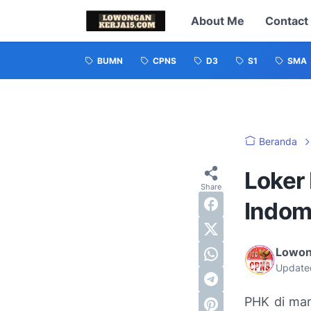
About Me
Contact
BUMN
CPNS
D3
S1
SMA
Beranda
Loker
Indom
Lowon
Update
PHK di man