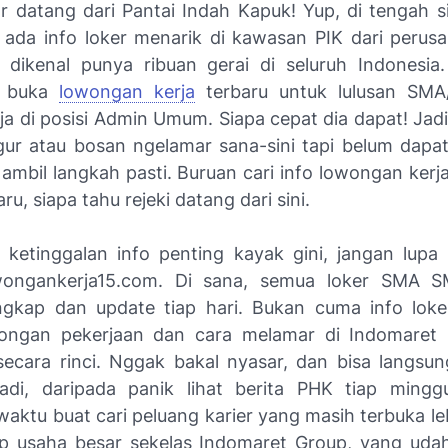
r datang dari Pantai Indah Kapuk! Yup, di tengah si
tru ada info loker menarik di kawasan PIK dari perus
dikenal punya ribuan gerai di seluruh Indonesia
i buka
lowongan kerja
terbaru untuk lulusan SM
ja di posisi Admin Umum. Siapa cepat dia dapat! Jadi
gur atau bosan ngelamar sana-sini tapi belum dapat
 ambil langkah pasti. Buruan cari info lowongan ker
ru, siapa tahu rejeki datang dari sini.
 ketinggalan info penting kayak gini, jangan lupa 
wongankerja15.com. Di sana, semua loker SMA S
engkap dan update tiap hari. Bukan cuma info loker
wongan pekerjaan dan cara melamar di Indomaret 
 secara rinci. Nggak bakal nyasar, dan bisa langsun
adi, daripada panik lihat berita PHK tiap ming
aktu buat cari peluang karier yang masih terbuka le
rup usaha besar sekelas Indomaret Group, yang udah 