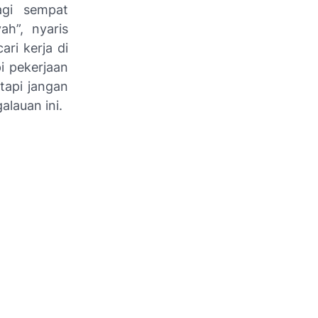
agi sempat
h”, nyaris
ri kerja di
i pekerjaan
tapi jangan
alauan ini.