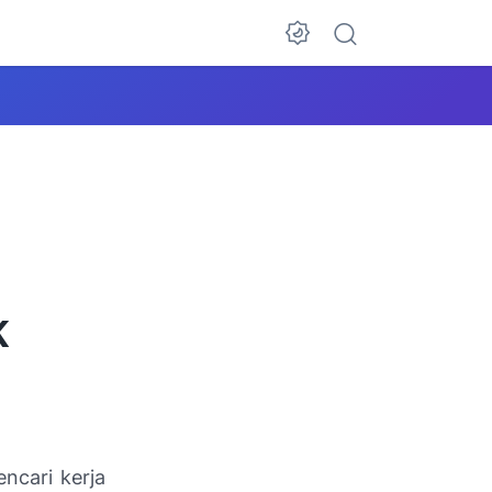
K
ncari kerja