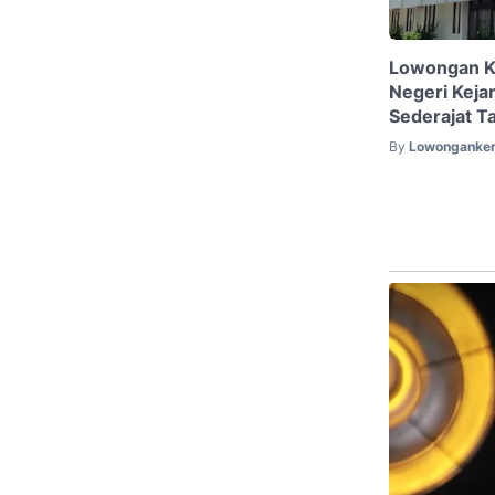
Lowongan K
Negeri Keja
Sederajat T
By
Lowonganker