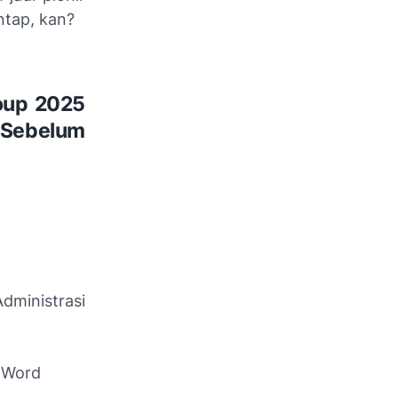
ntap, kan?
oup 2025
 Sebelum
dministrasi
 Word