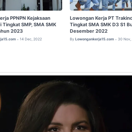
erja PPNPN Kejaksaan
Lowongan Kerja PT Trakin
ri Tingkat SMP, SMA SMK
Tingkat SMA SMK D3 S1 Bu
ahun 2023
Desember 2022
ja15.com
14 Dec, 2022
By
Lowongankerja15.com
30 Nov,
•
•