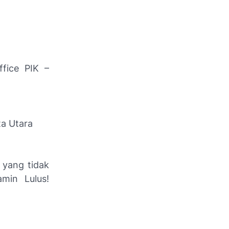
ffice PIK –
ta Utara
 yang tidak
amin Lulus!