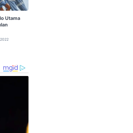
do Utama
lan
 2022