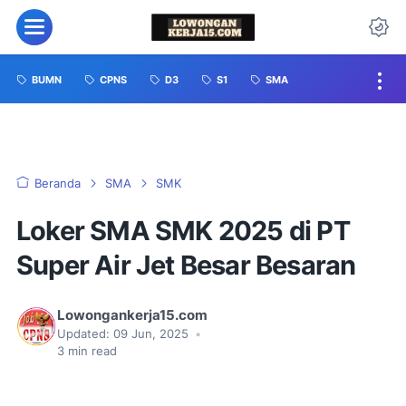
BUMN
CPNS
D3
S1
SMA
Beranda
SMA
SMK
Loker SMA SMK 2025 di PT
Super Air Jet Besar Besaran
Lowongankerja15.com
Updated:
09 Jun, 2025
•
3
min read