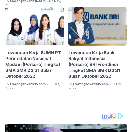
By
Lowongankerja15.com
07 Nov,
•
2022
Lowongan Kerja BUMN PT
Lowongan Kerja Bank
Permodalan Nasional
Rakyat Indonesia
Madani (Persero) Tingkat
(Persero) BRI Frontliner
SMA SMK D3 S1 Bulan
Tingkat SMA SMK D3 S1
Oktober 2022
Bulan Oktober 2022
By
Lowongankerja15.com
18 Oct,
By
Lowongankerja15.com
11 Oct,
•
•
2022
2022