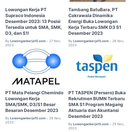
Lowongan Kerja PT
Tambang BatuBara, PT
Supraco Indonesia
Cakrawala Dinamika
Desember 2023: 13 Posisi
Energi Buka Lowongan
Tersedia untuk SMA, SMK,
Kerja Terbaru SMK D3 S1
D3, dan S1!
Desember 2023
By
Lowongankerja15.com
27 Nov,
By
Lowongankerja15.com
28 Nov,
•
•
2023
2023
PT Mata Pelangi Chemindo
PT TASPEN (Persero) Buka
Lowongan Kerja
Rekrutmen BUMN Terbaru
SMA/SMK, D3/S1 Besar
SMA S1 Program Magang
Besaran Desember 2023
Aktuaria dan Akuntansi
Desember 2023
By
Lowongankerja15.com
26 Nov,
•
2023
By
Lowongankerja15.com
25 Nov,
•
2023