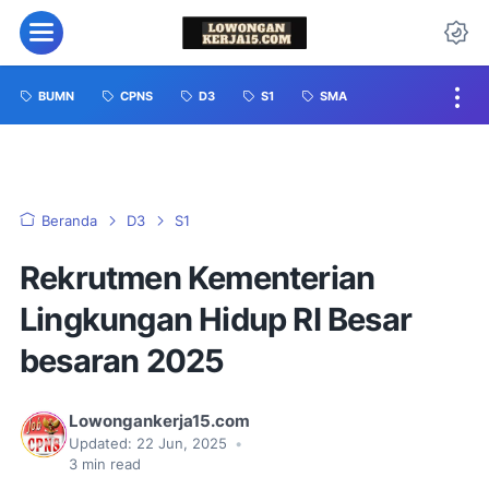
BUMN
CPNS
D3
S1
SMA
Beranda
D3
S1
Rekrutmen Kementerian
Lingkungan Hidup RI Besar
besaran 2025
Lowongankerja15.com
Updated:
22 Jun, 2025
•
3
min read