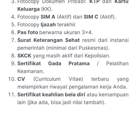
Fotocopy Dokumen Pribadi:
KTP
dan
Kartu
Keluarga
(KK).
Fotocopy
SIM A
(Aktif) dan
SIM C
(Aktif).
Fotocopy
Ijazah
terakhir.
Pas foto
berwarna ukuran 3x4.
Surat Keterangan Sehat
resmi dari instansi
pemerintah (minimal dari Puskesmas).
SKCK
yang masih aktif dari Kepolisian.
Sertifikat Gada Pratama
/ Pelatihan
Keamanan.
CV
(Curriculum Vitae) terbaru yang
melampirkan riwayat pengalaman kerja Anda.
Sertifikat keahlian bela diri
atau kemampuan
lain (jika ada, bisa jadi nilai tambah).