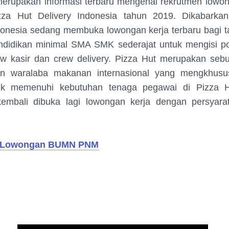
 merupakan informasi terbaru mengenai rekrutmen lowon
izza Hut Delivery Indonesia tahun 2019. Dikabarka
donesia sedang membuka lowongan kerja terbaru bagi 
ndidikan minimal SMA SMK sederajat untuk mengisi pos
ew kasir dan crew delivery. Pizza Hut merupakan sebu
an waralaba makanan internasional yang mengkhus
uk memenuhi kebutuhan tenaga pegawai di Pizza H
kembali dibuka lagi lowongan kerja dengan persyara
Lowongan BUMN PNM