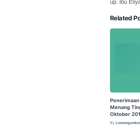
up. Ibu Eli
Related P
Penerimaan
Menang Tin
Oktober 20
By
Lowonganker