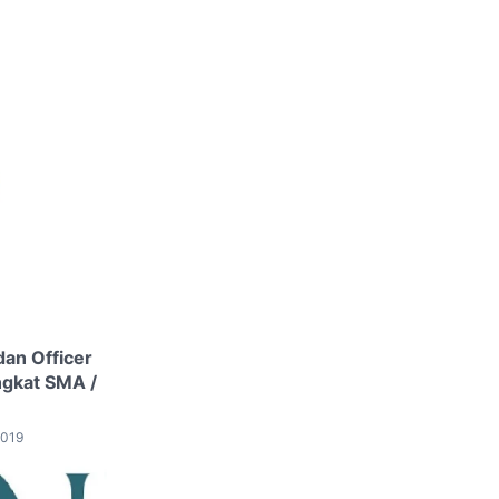
an Officer
ngkat SMA /
2019