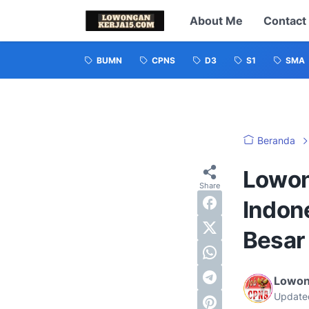
About Me
Contact
BUMN
CPNS
D3
S1
SMA
Beranda
Lowon
Indon
Besar
Lowon
Update