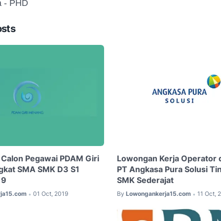
ya - PHD
osts
 Calon Pegawai PDAM Giri
Lowongan Kerja Operator d
gkat SMA SMK D3 S1
PT Angkasa Pura Solusi Ti
19
SMK Sederajat
ja15.com
01 Oct, 2019
By
Lowongankerja15.com
11 Oct, 
•
•