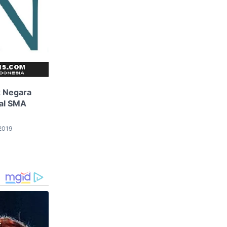
k Negara
mal SMA
2019