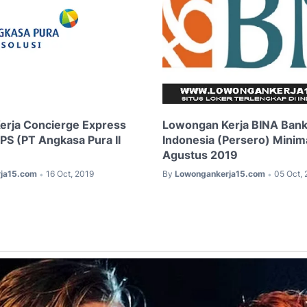
erja Concierge Express
Lowongan Kerja BINA Ban
PS (PT Angkasa Pura II
Indonesia (Persero) Mini
Agustus 2019
ja15.com
16 Oct, 2019
By
Lowongankerja15.com
05 Oct, 
•
•