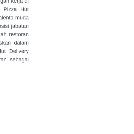
gan kerja di
n Pizza Hut
talenta muda
isi jabatan
ah restoran
uskan dalam
ut Delivery
tan sebagai