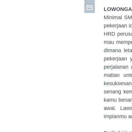
LOWONGA
Minimal SM
pekerjaan 
HRD perusa
mau mempela
dimana let
pekerjaan 
perjalanan
matian un
kesuksesan 
senang kem
kamu benar
awal. Law
impianmu a