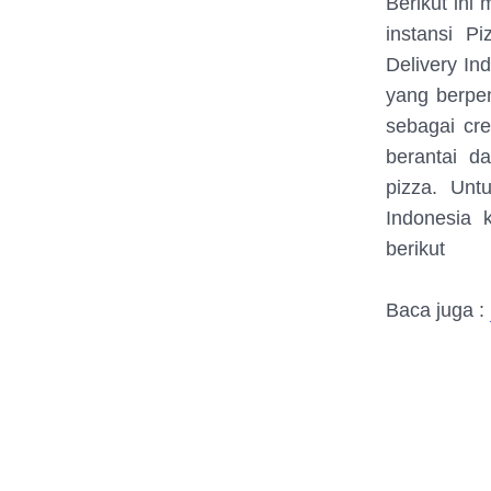
Berikut ini
instansi P
Delivery In
yang berpe
sebagai cr
berantai d
pizza. Unt
Indonesia 
berikut
Baca juga :