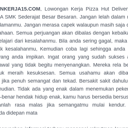
NKERJA15.COM
, Lowongan Kerja Pizza Hut Deliver
A SMK Sederajat Besar Besaran. Jangan lelah dala
idamanmu. Jangan merasa capek walaupun masih saja di
haan. Semua perjuangan akan dibalas dengan kebaika
jari dari kesalahanmu. Bila anda sering gagal, maka 
ak kesalahanmu, Kemudian coba lagi sehingga anda 
yang anda impikan. Ingat orang yang sudah sukses a
 awal yang tidak begitu menyenangkan. Mereka rela be
tuk meraih kesuksesan. Semua usahamu akan diba
jika penuh semangat dan tekad. Bersakit sakit dahul
udian. Tidak ada yang enak dalam menemukan peker
-benar hendak hidup enak, kamu harus bersedia bersus
anlah rasa malas jika semangatmu mulai kendur.
da didepan mata